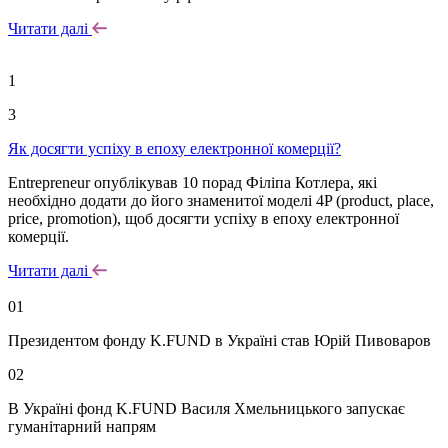
Читати далі
1
3
Як досягти успіху в епоху електронної комерції?
Entrepreneur опублікував 10 порад Філіпа Котлера, які
необхідно додати до його знаменитої моделі 4P (product, place,
price, promotion), щоб досягти успіху в епоху електронної
комерції.
Читати далі
01
Президентом фонду K.FUND в Україні став Юрій Пивоваров
02
В Україні фонд K.FUND Василя Хмельницького запускає
гуманітарний напрям