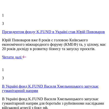
1
3
Президентом фонду K.FUND в Україні став Юрій Пивоваров
Юрій Пивоваров вже 8 років є головою Київського
економічного міжнародного форуму (КМЕФ) та, у цілому, має
20 років досвіду в розвитку бізнесу та запуску проєктів.
Читати далі
1
3
В Україні фонд K.FUND Василя Хмельницького запускає
гуманітарний напрям
В Україні фонд K.FUND Василя Хмельницького запускає
гуманітарний напрям для боротьби з руйнівними наслідками
військової агресії з боку рф.