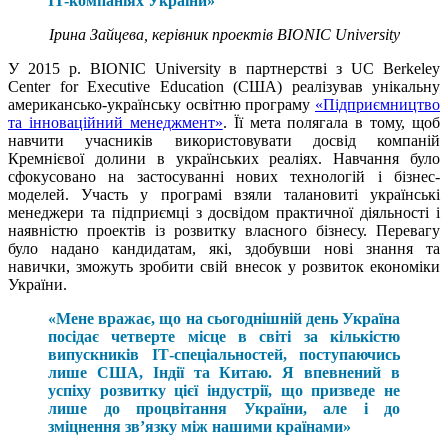
IT-компаніях України»
Ірина Зайцева, керівник проектів BIONIC University
У 2015 р. BIONIC University в партнерстві з UC Berkeley
Center for Executive Education (США) реалізував унікальну
американсько-українську освітню програму
«Підприємництво
та інноваційний менеджмент»
. Її мета полягала в тому, щоб
навчити учасників використовувати досвід компаній
Кремнієвої долини в українських реаліях. Навчання було
сфокусовано на застосуванні нових технологій і бізнес-
моделей. Участь у програмі взяли талановиті українські
менеджери та підприємці з досвідом практичної діяльності і
наявністю проектів із розвитку власного бізнесу. Перевагу
було надано кандидатам, які, здобувши нові знання та
навички, зможуть зробити свій внесок у розвиток економіки
України.
«Мене вражає, що на сьогоднішній день Україна
посідає четверте місце в світі за кількістю
випускників ІТ-спеціальностей, поступаючись
лише США, Індії та Китаю. Я впевнений в
успіху розвитку цієї індустрії, що призведе не
лише до процвітання України, але і до
зміцнення зв’язку між нашими країнами»