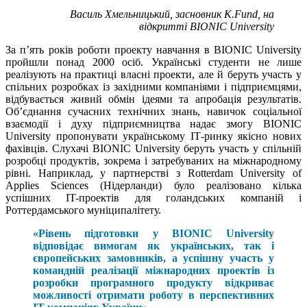
Василь Хмельницький, засновник K.Fund, на
відкритті BIONIC University
За п’ять років роботи проекту навчання в BIONIC University
пройшли понад 2000 осіб. Українські студенти не лише
реалізують на практиці власні проекти, але й беруть участь у
спільних розробках із західними компаніями і підприємцями,
відбувається живий обмін ідеями та апробація результатів.
Об’єднання сучасних технічних знань, навичок соціальної
взаємодії і духу підприємництва надає змогу BIONIC
University пропонувати українському ІТ-ринку якісно нових
фахівців. Слухачі BIONIC University беруть участь у спільній
розробці продуктів, зокрема і затребуваних на міжнародному
рівні. Наприклад, у партнерстві з Rotterdam University of
Applies Sciences (Нідерланди) було реалізовано кілька
успішних IT-проектів для голандських компаній і
Роттердамського муніципалітету.
«Рівень підготовки у BIONIC University
відповідає вимогам як українських, так і
європейських замовників, а успішну участь у
командній реалізації міжнародних проектів із
розробки програмного продукту відкриває
можливості отримати роботу в перспективних