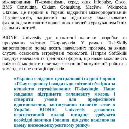
міжнародними ІТ-компаніями, серед яких Infopulse, Cisco,
BMS Consulting, Ciklum
Consulting
, MacPaw, Wikimedia
Ukraine. Це перший в Україні відкритий міжкорпоративний
ІТ-університет, націлений на підготовку кваліфікованих
фахівців для високотехнологічних галузей з урахуванням їхніх
реальних потреб.
BIONIC University дає практичні навички розробки та
просування якісних IT-продуктів. У рамках TechSkills
запропоновано понад десять навчальних програм, за якими
слухачі освоюють затребувані технології. Напрям SoftSkills
поєднує навчальні та тренінгові форми, що надає можливість
набути й закріпити навички ефективної комунікації, роботи в
команді та презентації проектів.
«Україна є лідером центральної і східної Європи
з IT-аутсорсингу і входить до світової п’ятірки за
кількістю сертифікованих IT-фахівців. Наше
завдання підтримати талановиту молодь і
створити умови для професійного
вдосконалення, застосування талантів саме в
Україні. BIONIC University дозволить
перспективній молоді швидше здобувати
необхідні навички і знання, що дуже важливо на
цьому висококонкурентному ринку»