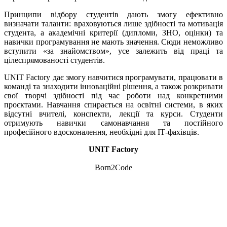
Принципи відбору студентів дають змогу ефективно
визначати таланти: враховуються лише здібності та мотивація
студента, а академічні критерії (дипломи, ЗНО, оцінки) та
навички програмування не мають значення. Сюди неможливо
вступити «за знайомством», усе залежить від праці та
цілеспрямованості студентів.
UNIT Factory дає змогу навчитися програмувати, працювати в
команді та знаходити інноваційні рішення, а також розкривати
свої творчі здібності під час роботи над конкретними
проєктами. Навчання спирається на освітні системи, в яких
відсутні вчителі, конспекти, лекції та курси. Студенти
отримують навички самонавчання та постійного
професійного вдосконалення, необхідні для IТ-фахівців.
UNIT Factory
Born2Code