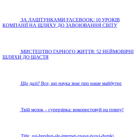
ЗА ЛАШТУНКАМИ FACEBOOK: 10 УРОКІВ
КОМПАНІЇ НА ШЛЯХУ ДО ЗАВОЮВАННЯ СВІТУ
МИСТЕЦТВО ГАРНОГО ЖИТТЯ: 52 НЕЙМОВІРНІ
ШЛЯХИ ДО ЩАСТЯ
Що далі? Все, що наука знає про наше майбутнє
Твій мозок – суперзірка: використовуй на повну!
Title_usi-breshut-ale-internet-znaye-tvoyi-dumki