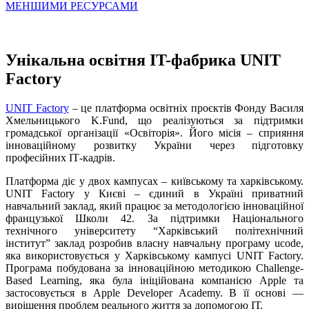
МЕНШИМИ РЕСУРСАМИ
Унікальна освітня IT-фабрика UNIT
Factory
UNIT Factory
– це платформа освітніх проєктів Фонду Василя
Хмельницького K.Fund, що реалізуються за підтримки
громадської організації «Освіторія». Його місія – сприяння
інноваційному розвитку України через підготовку
професійних IТ-кадрів.
Платформа діє у двох кампусах – київському та харківському.
UNIT Factory у Києві – єдиний в Україні приватний
навчальний заклад, який працює за методологією інноваційної
французької Школи 42. За підтримки Національного
технічного університету “Харківський політехнічний
інститут” заклад розробив власну навчальну програму ucode,
яка використовується у Харківському кампусі UNIT Factory.
Програма побудована за інноваційною методикою Challenge-
Based Learning, яка була ініційована компанією Apple та
застосовується в Apple Developer Academy. В її основі —
вирішення проблем реального життя за допомогою ІТ.