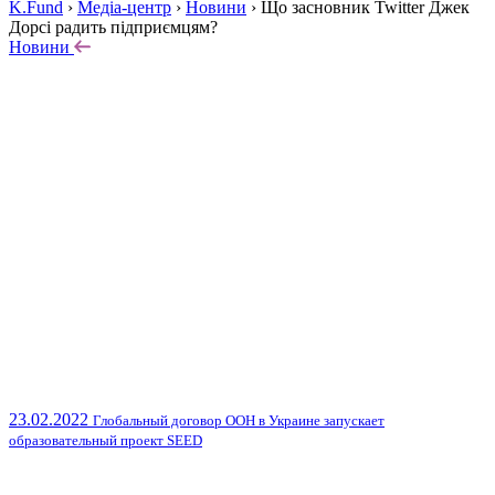
K.Fund
›
Медіа-центр
›
Новини
›
Що засновник Twitter Джек
Дорсі радить підприємцям?
Новини
23.02.2022
Глобальный договор ООН в Украине запускает
образовательный проект SEED