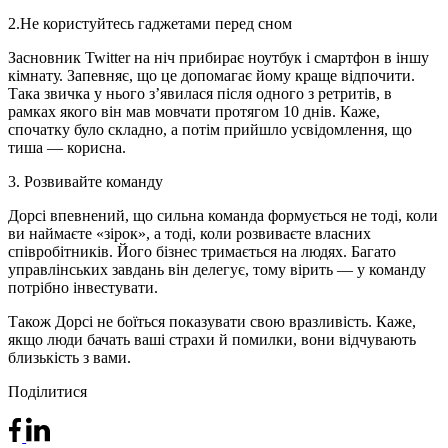
2.
Не користуйтесь гаджетами перед сном
Засновник Twitter на ніч прибирає ноутбук і смартфон в іншу
кімнату. Запевняє, що це допомагає йому краще відпочити.
Така звичка у нього з’явилася після одного з ретритів, в
рамках якого він мав мовчати протягом 10 днів. Каже,
спочатку було складно, а потім прийшло усвідомлення, що
тиша — корисна.
3.
Розвивайте команду
Дорсі впевнений, що сильна команда формується не тоді, коли
ви наймаєте «зірок», а тоді, коли розвиваєте власних
співробітників. Його бізнес тримається на людях. Багато
управлінських завдань він делегує, тому вірить — у команду
потрібно інвестувати.
Також Дорсі не боїться показувати свою вразливість. Каже,
якщо люди бачать ваші страхи й помилки, вони відчувають
близькість з вами.
Поділитися