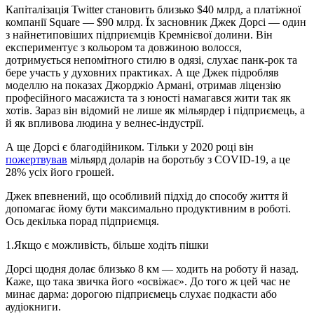
Капіталізація Twitter становить близько $40 млрд, а платіжної
компанії Square — $90 млрд. Їх засновник Джек Дорсі — один
з найнетиповіших підприємців Кремнієвої долини. Він
експериментує з кольором та довжиною волосся,
дотримується непомітного стилю в одязі, слухає панк-рок та
бере участь у духовних практиках. А ще Джек підробляв
моделлю на показах Джорджіо Армані, отримав ліцензію
професійного масажиста та з юності намагався жити так як
хотів. Зараз він відомий не лише як мільярдер і підприємець, а
й як впливова людина у велнес-індустрії.
А ще Дорсі є благодійником. Тільки у 2020 році він
пожертвував
мільярд доларів на боротьбу з COVID-19, а це
28% усіх його грошей.
Джек впевнений, що особливий підхід до способу життя й
допомагає йому бути максимально продуктивним в роботі.
Ось декілька порад підприємця.
1.
Якщо є можливість, більше ходіть пішки
Дорсі щодня долає близько 8 км — ходить на роботу й назад.
Каже, що така звичка його «освіжає». До того ж цей час не
минає дарма: дорогою підприємець слухає подкасти або
аудіокниги.