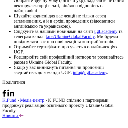
Обирайте зручну мову (англ чи укр). Задавайте питання
лектору/лекторці в чаті, він/вона відповість на
найцікавіші.
Шукайте корисні для вас лекції не тільки серед
запланованих, а й в архіві проведених (відеозаписи
англійською та українською).
Слідкуйте за нашими новинами на сайті
ugf.academy
та
телеграм каналі
t.me/UkraineGlobalFaculty
. Ми будемо
повідомляти вас про нові лекції та контриб’юторів.
Отримуйте сертифікати про участь в онлайн-лекціях
UGF.
Розширюйте свій професійний нетворк та розвивайтесь
разом з Ukraine Global Faculty.
Якщо у вас виникнуть питання чи пропозиції –
звертайтесь до команди UGF:
info@ugf.academy
.
Поділитися
K.Fund
›
Медіа-центр
›
K.FUND спільно з партнерами
продовжує реалізацію освітнього проекту Ukraine Global
Faculty
Новини