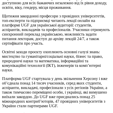
доступною для всіх бажаючих незалежно від їх рівня доходу,
освіти, віку, гендеру, місця проживання.
Щотижня закордонні професори з провідних університетів,
топ-експерти та підприємці читають лекції онлайн на
платформі UGF для української аудиторії: студентів,
аспірантів, викладачів та професіоналів. Учасники отримують
синхронний переклад українською, можливість задати
питання лекторам, доступ до архіву лекцій 24/7, а також
сертифікати про участь.
Освітні заходи проєкту охоплюють основні галузі знань:
мистецтво та гуманітарні/соціальні науки, бізнес та право,
природничі науки та математика, інформаційні та
комунікаційні технології (ІКТ), інженерія та комп’ютерні
науки.
Платформа UGF стартувала у день звільнення Херсону і вже
об’єднала понад 14 тисяч учасників, серед яких студенти,
аспіранти, викладачі, професіонали з усіх регіонів України, а
також тимчасово переміщені особи, і українці, які вимушено
виїхали закордон. До UGF вже приєднались понад 25
міжнародних контриб’юторів, 47 провідних університетів з
України стали партнерами UGF.