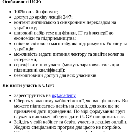
Особливості UGF:
100% онлайн формат;
доступ до архіву лекцій 24/7;
контент англійською з синхронним перекладом на
українську;
широкий набір тем: від фізики, ІТ та інженерії до
економіки та підприємництва;
спікери світового масштабу, які підтримують Україну та
українців;
можливість задати питання лектору та знайти колег за
інтересами;
сертифікати про участь (можуть зараховуватись при
підвищенні кваліфікації);
безкоштовний доступ для всіх учасників.
Як взяти участь в UGF?
Зареєструйтесь на
ugf.academy
Оберіть у власному кабінеті лекції, які вас цікавлять. Ви
можете підписатись навіть на лекції, для яких ще не
призначені дати проведення. По мірі формування груп
слухачів викладачі оберуть дати і UGF повідомить вас.
Зайдіть у свій кабінет та беріть участь в лекціях онлайн.
Жодних спеціальних програм для цього не потрібно.