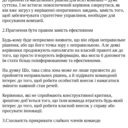
суттєва. І не встигає новоспечений керівник озирнутися, як
він вже загруз у вирішенні оперативних завдань, замість того,
щоб забезпечувати стратегічне управління, необхідне для
просування компанії.
2.
Прагнення бути правим замість ефективним
Будь-кому буде неприємно виявити, що він обрав неправильне
рішення, або що його точка зору є неправильною. Але деякі
керівники продовжують наполягати на власній правоті аж до
того, що просто ігнорують інформацію, яка могла б допомогти
їм стати більш поінформованими та ефективними.
На думку Шо, така сліпа зона може не лише призвести до
прийняття неправильних рішень, а й підірвати командний
інтерес до того, щоб робити особистий внесок і намагатися
змінити наявний стан речей.
Керівники, які не сприймають конструктивної критики,
зрештою доб’ються того, що їхня команда втратить будь-який
інтерес до того, щоб робити власний внесок у справу або
просувати інновації.
3.
Схильність прикривати слабких членів команди