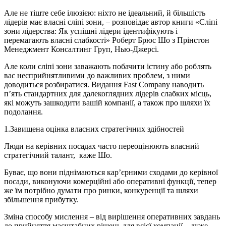
Але не тіште себе ілюзією: ніхто не ідеальний, й більшість
лідерів має власні сліпі зони, – розповідає автор книги «Сліпі
зони лідерства: Як успішні лідери ідентифікують і
перемагають власні слабкості» Роберт Брюс Шо з Прінстон
Менеджмент Консалтинг Груп, Нью-Джерсі.
Але коли сліпі зони заважають побачити істину або роблять
вас несприйнятливими до важливих проблем, з ними
доводиться розбиратися. Видання Fast Company наводить
п’ять стандартних для далекоглядних лідерів слабких місць,
які можуть зашкодити вашій компанії, а також про шляхи їх
подолання.
1.
Завищена оцінка власних стратегічних здібностей
Люди на керівних посадах часто переоцінюють власний
стратегічний талант, каже Шо.
Буває, що вони піднімаються кар’єрними сходами до керівної
посади, виконуючи комерційні або оперативні функції, тепер
же їм потрібно думати про ринки, конкуренції та шляхи
збільшення прибутку.
Зміна способу мислення – від вирішення оперативних завдань
до прийняття масштабних рішень для всієї компанії – дуже