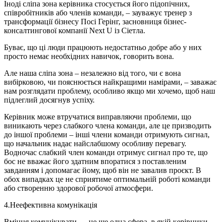
Іноді сліпа зона керівника стосується його підопічних,
співробітників або членів команди, – зауважує тренер з
трансформації бізнесу Посі Герінг, засновниця бізнес-
консалтингової компанії Next U із Сіетла.
Буває, що ці люди працюють недостатньо добре або у них
просто немає необхідних навичок, говорить вона.
Але наша сліпа зона – незалежно від того, чи є вона
вибірковою, чи пояснюється найкращими намірами, – заважає
нам розглядати проблему, особливо якщо ми хочемо, щоб наш
підлеглий досягнув успіху.
Керівник може втручатися виправляючи проблеми, що
виникають через слабкого члена команди, але це призводить
до іншої проблеми – інші члени команди отримують сигнал,
що начальник надає найслабшому особливу перевагу.
Водночас слабкий член команди отримує сигнал про те, що
бос не вважає його здатним впоратися з поставленим
завданням і допомагає йому, щоб він не завалив проєкт. В
обох випадках це не сприятиме оптимальній роботі команди
або створенню здорової робочої атмосфери.
4.
Неефективна комунікація
Вміння комунікувати — це ще одна сфера, в якій керівники