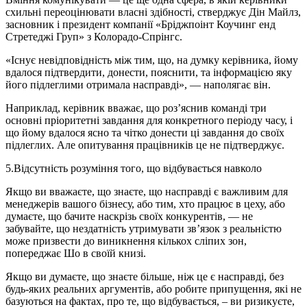
схильні переоцінювати власні здібності, стверджує Дін Майлз,
засновник і президент компанії «Бріджпоінт Коучинг енд
Стретеджі Груп» з Колорадо-Спрінгс.
«Існує невідповідність між тим, що, на думку керівника, йому
вдалося підтвердити, донести, пояснити, та інформацією яку
його підлеглими отримала насправді», — наполягає він.
Наприклад, керівник вважає, що роз’яснив команді три
основні пріоритетні завдання для конкретного періоду часу, і
що йому вдалося ясно та чітко донести ці завдання до своїх
підлеглих. Але опитування працівників це не підтверджує.
5.
Відсутність розуміння того, що відбувається навколо
Якщо ви вважаєте, що знаєте, що насправді є важливим для
менеджерів вашого бізнесу, або тим, хто працює в цеху, або
думаєте, що бачите наскрізь своїх конкурентів, — не
забувайте, що нездатність утримувати зв’язок з реальністю
може призвести до виникнення кількох сліпих зон,
попереджає Шо в своїй книзі.
Якщо ви думаєте, що знаєте більше, ніж це є насправді, без
будь-яких реальних аргументів, або робите припущення, які не
базуються на фактах, про те, що відбувається, – ви ризикуєте,