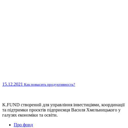
15.12.2021
Как повысить продуктивность?
K.FUND створений для управління інвестиціями, координації
та підтримки проєктів підприємця Василя Хмельницького у
галузях економіки та освіти.
Про фонд