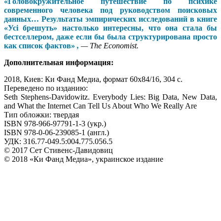
«Головокружительное путешествие по психике
современного человека под руководством поисковых
данных… Результаты эмпирических исследований в книге
«Усі брешуть» настолько интересны, что она стала бы
бестселлером, даже если бы была структурирована просто
как список фактов»
,
—
The Economist.
Дополнительная информация:
2018, Киев: Ки Фанд Медиа, формат 60х84/16, 304 с.
Переведено по изданию:
Seth Stephens-Davidowitz. Everybody Lies: Big Data, New Data,
and What the Internet Can Tell Us About Who We Really Are
Тип обложки: твердая
ISBN 978-966-97791-1-3 (укр.)
ISBN 978-0-06-239085-1 (англ.)
УДК: 316.77-049.5:004.775.056.5
© 2017 Сет Стивенс-Давидовиц
© 2018 «Ки Фанд Медиа», украинское издание