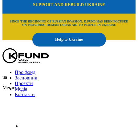
SUPPORT AND REBUILD UKRAINE
SINCE THE BEGINNING OF RUSSIAN INVASION, K.FUND HAS BEEN FOCUSED
ON PROVIDING HUMANITARIAN AID TO PEOPLE IN UKRAINE
Help to Ukraine
Про фонд
ua
Засновник
Проєкти
Меню
Медіа
Контакти
Uk
En
Ru