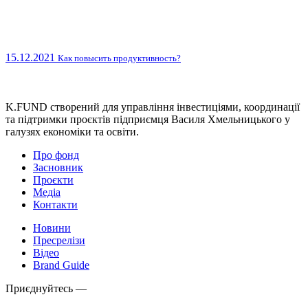
15.12.2021
Как повысить продуктивность?
K.FUND створений для управління інвестиціями, координації
та підтримки проєктів підприємця Василя Хмельницького у
галузях економіки та освіти.
Про фонд
Засновник
Проєкти
Медіа
Контакти
Новини
Пресрелізи
Відео
Brand Guide
Приєднуйтесь —