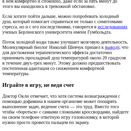
в нем комфортно и спокойно, даже если за пять минут до
этого вы находились в тревожной обстановке.
Если хотите пойти дальше, можно попробовать холодный
душ, который помогает справиться не только с симптомами
стресса, но и с его последствиями, говорится в
исследованиях
ученых Берлинского университета имени Гумбольдта.
Поток холодной воды также улучшает мозговую деятельность.
Молекулярный биолог Николай Шевчук пришел к
выводу
, что
для достижения терапевтического эффекта достаточно
принимать прохладный душ температурой около 20 градусов
в течение двух-трех минут. Этому должно предшествовать
постепенная адаптация со снижением комфортной
температуры.
Играйте в игру, не ведя счет
Доктор Окли отмечает, что хотя система вознаграждения с
помощью дофамина в нашем организме может поощрять
выполнение задач, ведение счета — это труд. Вместо того
чтобы «бороться» с самыми сложными кроссвордами, найдите
на своем телефоне ответную игру головоломку, в которой
нужно просто провести пальцем по экрану.