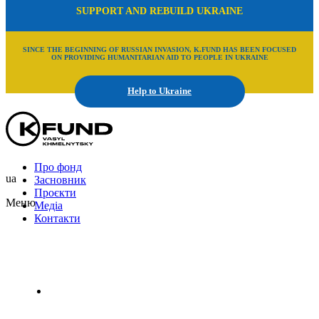
SUPPORT AND REBUILD UKRAINE
SINCE THE BEGINNING OF RUSSIAN INVASION, K.FUND HAS BEEN FOCUSED
ON PROVIDING HUMANITARIAN AID TO PEOPLE IN UKRAINE
Help to Ukraine
Про фонд
ua
Засновник
Проєкти
Меню
Медіа
Контакти
Uk
En
Ru