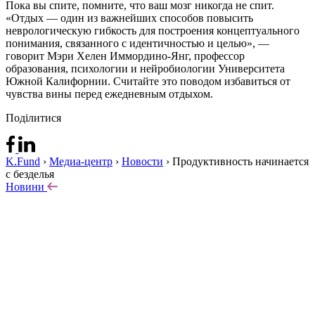
Пока вы спите, помните, что ваш мозг никогда не спит.
«Отдых — один из важнейших способов повысить
неврологическую гибкость для построения концептуального
понимания, связанного с идентичностью и целью», —
говорит Мэри Хелен Иммордино-Янг, профессор
образования, психологии и нейробиологии Университета
Южной Калифорнии. Считайте это поводом избавиться от
чувства вины перед ежедневным отдыхом.
Поділитися
K.Fund
›
Медиа-центр
›
Новости
›
Продуктивность начинается
с безделья
Новини