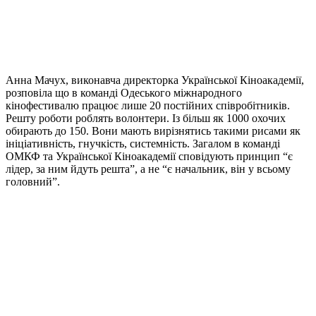
Анна Мачух, виконавча директорка Української Кіноакадемії,
розповіла що в команді Одеського міжнародного
кінофестивалю працює лише 20 постійних співробітників.
Решту роботи роблять волонтери. Із більш як 1000 охочих
обирають до 150. Вони мають вирізнятись такими рисами як
ініціативність, гнучкість, системність. Загалом в команді
ОМКФ та Української Кіноакадемії сповідують принцип “є
лідер, за ним йдуть решта”, а не “є начальник, він у всьому
головний”.