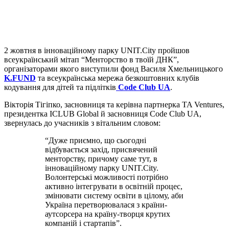
2 жовтня в інноваційному парку UNIT.City пройшов
всеукраїнський мітап “Менторство в твоїй ДНК”,
організаторами якого виступили фонд Василя Хмельницького
K.FUND
та всеукраїнська мережа безкоштовних клубів
кодування для дітей та підлітків
Code Club UA
.
Вікторія Тігіпко, засновниця та керівна партнерка TA Ventures,
президентка ICLUB Global й засновниця Code Club UA,
звернулась до учасників з вітальним словом:
“Дуже приємно, що сьогодні
відбувається захід, присвячений
менторству, причому саме тут, в
інноваційному парку UNIT.City.
Волонтерські можливості потрібно
активно інтегрувати в освітній процес,
змінювати систему освіти в цілому, аби
Україна перетворювалася з країни-
аутсорсера на країну-творця крутих
компаній і стартапів”.