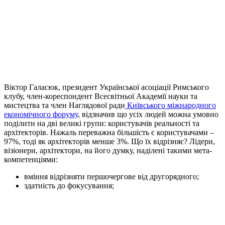
Віктор Галасюк, президент Української асоціації Римського
клубу, член-кореспондент Всесвітньої Академії науки та
мистецтва та член Наглядової ради
Київського міжнародного
економічного форуму
, відзначив що усіх людей можна умовно
поділити на дві великі групи: користувачів реальності та
архітекторів. Нажаль переважна більшість є користувачами –
97%, тоді як архітекторів менше 3%. Що їх відрізняє? Лідери,
візіонери, архітектори, на його думку, наділені такими мета-
компетенціями:
вміння відрізняти першочергове від другорядного;
здатність до фокусування;