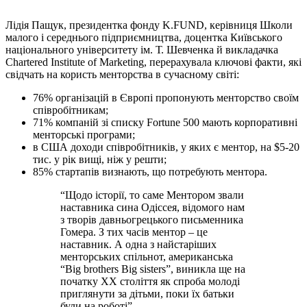
Лідія Пащук, президентка фонду K.FUND, керівниця Школи
малого і середнього підприємництва, доцентка Київського
національного університету ім. Т. Шевченка й викладачка
Chartered Institute of Marketing, перерахувала ключові факти, які
свідчать на користь менторства в сучасному світі:
76% організацій в Європі пропонують менторство своїм
співробітникам;
71% компаній зі списку Fortune 500 мають корпоративні
менторські програми;
в США доходи співробітників, у яких є ментор, на $5-20
тис. у рік вищі, ніж у решти;
85% стартапів визнають, що потребують ментора.
“Щодо історії, то саме Ментором звали
наставника сина Одіссея, відомого нам
з творів давньогрецького письменника
Гомера. З тих часів ментор – це
наставник. А одна з найстаріших
менторських спільнот, американська
“Big brothers Big sisters”, виникла ще на
початку ХХ століття як спроба молоді
приглянути за дітьми, поки їх батьки
були на роботі”,