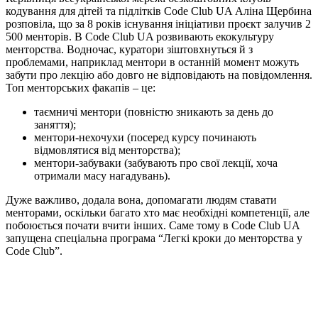
кодування для дітей та підлітків Code Club UA Аліна Щербина
розповіла,
що за 8 років існування ініціативи проєкт залучив 2
500 менторів.
В Code Club UA розвивають екокультуру
менторства. Водночас, куратори зіштовхнуться й з
проблемами, наприклад ментори в останній момент можуть
забути про лекцію або довго не відповідають на повідомлення.
Топ менторських факапів – це:
таємничі ментори (повністю зникають за день до
заняття);
ментори-нехочухи (посеред курсу починають
відмовлятися від менторства);
ментори-забуваки (забувають про свої лекції, хоча
отримали масу нагадувань).
Дуже важливо, додала вона, допомагати людям ставати
менторами, оскільки багато хто має необхідні компетенції, але
побоюється почати вчити інших. Саме тому в Code Club UA
запущена спеціальна програма “Легкі кроки до менторства у
Code Club”.