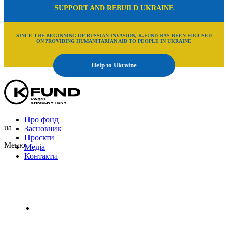
SUPPORT AND REBUILD UKRAINE
SINCE THE BEGINNING OF RUSSIAN INVASION, K.FUND HAS BEEN FOCUSED
ON PROVIDING HUMANITARIAN AID TO PEOPLE IN UKRAINE
Help to Ukraine
Про фонд
ua
Засновник
Проєкти
Меню
Медіа
Контакти
Uk
En
Ru