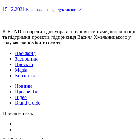
15.12.2021
Как повысить продуктивность?
K.FUND створений для управління інвестиціями, координації
та підтримки проєктів підприємця Василя Хмельницького у
галузях економіки та освіти.
Про фонд
Засновник
Проєкти
Медіа
Контакти
Новини
Пресрелізи
Відео
Brand Guide
Приєднуйтесь —