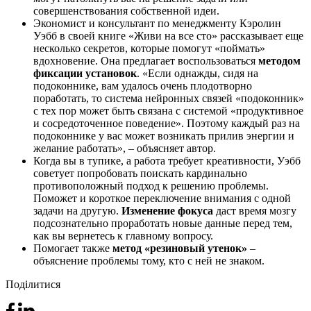
совершенствования собственной идеи.
Экономист и консультант по менеджменту Кэролин
Уэбб в своей книге «Живи на все сто» рассказывает еще
несколько секретов, которые помогут «поймать»
вдохновение. Она предлагает воспользоваться
методом
фиксации установок
. «Если однажды, сидя на
подоконнике, вам удалось очень плодотворно
поработать, то система нейронных связей «подоконник»
с тех пор может быть связана с системой «продуктивное
и сосредоточенное поведение». Поэтому каждый раз на
подоконнике у вас может возникать прилив энергии и
желание работать», – объясняет автор.
Когда вы в тупике, а работа требует креативности, Уэбб
советует попробовать поискать кардинально
противоположный подход к решению проблемы.
Поможет и короткое переключение внимания с одной
задачи на другую.
Изменение фокуса
даст время мозгу
подсознательно проработать новые данные перед тем,
как вы вернетесь к главному вопросу.
Помогает также
метод «резиновый утенок»
–
объяснение проблемы тому, кто с ней не знаком.
Поділитися