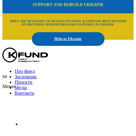
SUPPORT AND REBUILD UKRAINE
SINCE THE BEGINNING OF RUSSIAN INVASION, K.FUND HAS BEEN FOCUSED
ON PROVIDING HUMANITARIAN AID TO PEOPLE IN UKRAINE
Help to Ukraine
Про фонд
ua
Засновник
Проєкти
Меню
Медіа
Контакти
Uk
En
Ru