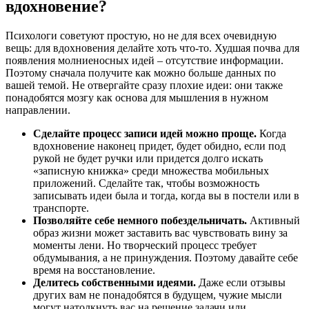
вдохновение?
Психологи советуют простую, но не для всех очевидную
вещь: для вдохновения делайте хоть что-то. Худшая почва для
появления молниеносных идей – отсутствие информации.
Поэтому сначала получите как можно больше данных по
вашей темой. Не отвергайте сразу плохие идеи: они также
понадобятся мозгу как основа для мышления в нужном
направлении.
Сделайте процесс записи идей можно проще.
Когда
вдохновение наконец придет, будет обидно, если под
рукой не будет ручки или придется долго искать
«записную книжка» среди множества мобильных
приложений. Сделайте так, чтобы возможность
записывать идеи была и тогда, когда вы в постели или в
транспорте.
Позволяйте себе немного побездельничать.
Активный
образ жизни может заставить вас чувствовать вину за
моменты лени. Но творческий процесс требует
обдумывания, а не принуждения. Поэтому давайте себе
время на восстановление.
Делитесь собственными идеями.
Даже если отзывы
других вам не понадобятся в будущем, чужие мысли
могут натолкнуть вас на решение задачи или