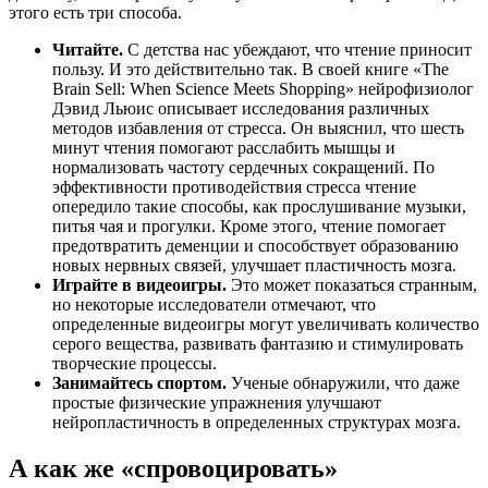
этого есть три способа.
Читайте.
С детства нас убеждают, что чтение приносит
пользу. И это действительно так. В своей книге «The
Brain Sell: When Science Meets Shopping» нейрофизиолог
Дэвид Льюис описывает исследования различных
методов избавления от стресса. Он выяснил, что шесть
минут чтения помогают расслабить мышцы и
нормализовать частоту сердечных сокращений. По
эффективности противодействия стресса чтение
опередило такие способы, как прослушивание музыки,
питья чая и прогулки. Кроме этого, чтение помогает
предотвратить деменции и способствует образованию
новых нервных связей, улучшает пластичность мозга.
Играйте в видеоигры.
Это может показаться странным,
но некоторые исследователи отмечают, что
определенные видеоигры могут увеличивать количество
серого вещества, развивать фантазию и стимулировать
творческие процессы.
Занимайтесь спортом.
Ученые обнаружили, что даже
простые физические упражнения улучшают
нейропластичность в определенных структурах мозга.
А как же «спровоцировать»