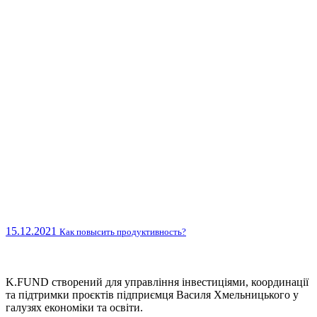
15.12.2021
Как повысить продуктивность?
K.FUND створений для управління інвестиціями, координації
та підтримки проєктів підприємця Василя Хмельницького у
галузях економіки та освіти.