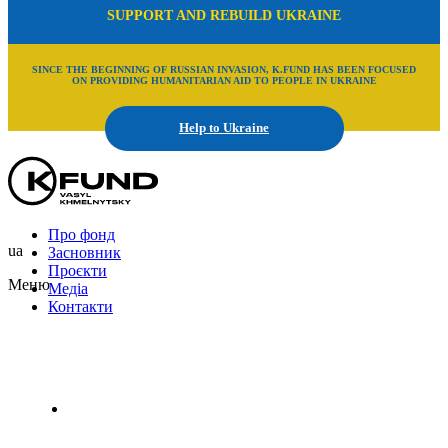
SUPPORT AND REBUILD UKRAINE
SINCE THE BEGINNING OF RUSSIAN INVASION, K.FUND HAS BEEN FOCUSED
ON PROVIDING HUMANITARIAN AID TO PEOPLE IN UKRAINE
Help to Ukraine
Про фонд
ua
Засновник
Проєкти
Меню
Медіа
Контакти
Uk
En
Ru