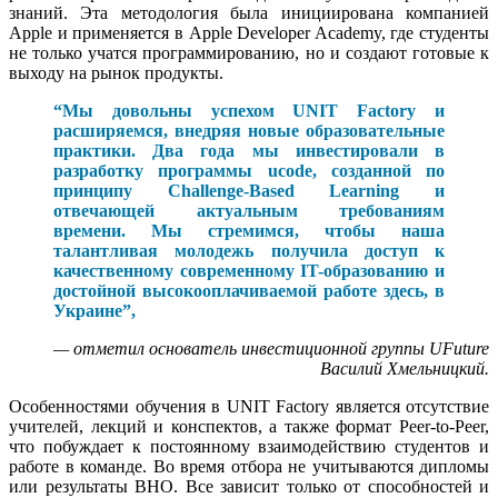
знаний. Эта методология была инициирована компанией
Apple и применяется в Apple Developer Academy, где студенты
не только учатся программированию, но и создают готовые к
выходу на рынок продукты.
“Мы довольны успехом UNIT Factory и
расширяемся, внедряя новые образовательные
практики. Два года мы инвестировали в
разработку программы ucode, созданной по
принципу Challenge-Based Learning и
отвечающей актуальным требованиям
времени. Мы стремимся, чтобы наша
талантливая молодежь получила доступ к
качественному современному IT-образованию и
достойной высокооплачиваемой работе здесь, в
Украине”,
— отметил основатель инвестиционной группы UFuture
Василий Хмельницкий.
Особенностями обучения в UNIT Factory является отсутствие
учителей, лекций и конспектов, а также формат Peer-to-Peer,
что побуждает к постоянному взаимодействию студентов и
работе в команде. Во время отбора не учитываются дипломы
или результаты ВНО. Все зависит только от способностей и