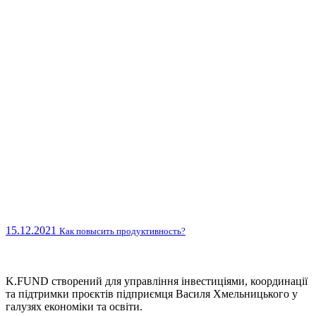
15.12.2021
Как повысить продуктивность?
K.FUND створений для управління інвестиціями, координації
та підтримки проєктів підприємця Василя Хмельницького у
галузях економіки та освіти.