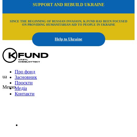
SUPPORT AND REBUILD UKRAINE
SINCE THE BEGINNING OF RUSSIAN INVASION, K.FUND HAS BEEN FOCUSED
ON PROVIDING HUMANITARIAN AID TO PEOPLE IN UKRAINE
Help to Ukraine
Про фонд
ua
Засновник
Проєкти
Меню
Медіа
Контакти
Uk
En
Ru