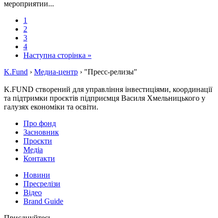
мероприятии...
1
2
3
4
Наступна сторінка »
K.Fund
›
Медиа-центр
›
"Пресс-релизы"
K.FUND створений для управління інвестиціями, координації
та підтримки проєктів підприємця Василя Хмельницького у
галузях економіки та освіти.
Про фонд
Засновник
Проєкти
Медіа
Контакти
Новини
Пресрелізи
Відео
Brand Guide
Приєднуйтесь —