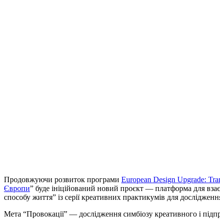
Продовжуючи розвиток програми
European Design Upgrade: Tran
Європи
” буде ініційований новий проєкт — платформа для взає
способу життя” із серії креативних практикумів для дослідженн
Мета “Провокації” — дослідження симбіозу креативного і підп