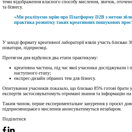
теми відображення власного способу мислення, звичок, оточення
та бізнесу.
«Ми реалізуємо мрію про Платформу D2B з метою зближ
практика розвитку таких креативних пошукових просто
У заході формату креативної лабораторії взяли участь близько 
новатори, підприємці.
Протягом дня відбулися два етапи практикуму:
креативна частина, під час якої учасники досліджували і
наступного етапу;
експрес-дизайн обраних тем для бізнесу.
Опитування учасників показало, що близько 85% готові брати 
експертів застосовуватимуть отримані знання та інформацію на
Таким чином, перше експериментальне занурення у проєкт довел
підприємницького мислення анонсуватимуться незабаром.
Поділитися