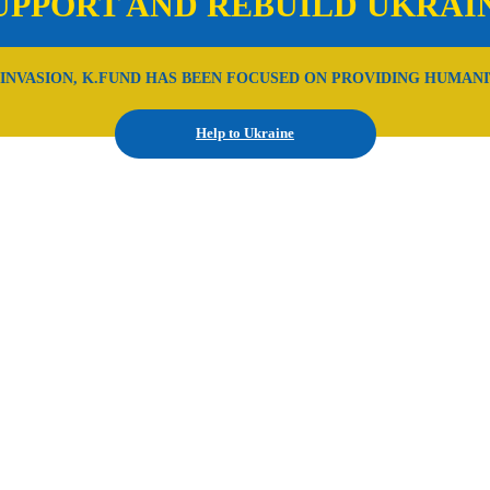
UPPORT AND REBUILD UKRAI
 INVASION, K.FUND HAS BEEN FOCUSED ON PROVIDING HUMANI
Help to Ukraine