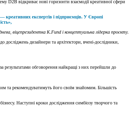
тему D2B відкриває нові горизонти взаємодії креативної сфери
 креативних експертів і підприємців. У Європі
ість»,
ева, віцепрезидентка K.Fund і концептуальна лідерка проєкту.
 до досліджень дизайнери та архітектори, вчені-дослідники,
— за результатами обговорення найкращі з них перейшли до
вим та рекомендуватимуть його своїм знайомим. Більшість
бізнесу. Наступні кроки дослідження симбіозу творчого та