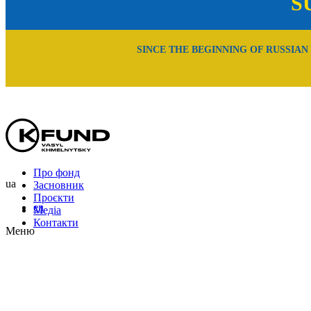
S
SINCE THE BEGINNING OF RUSSIAN
Про фонд
ua
Засновник
Проєкти
en
Медіа
Контакти
Меню
Uk
En
Ru