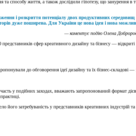
 та способу життя, а також дослідили гіпотезу, що занурення в 
ення і розкриття потенціалу двох продуктивних середовищ —
рів дуже поширена. Для України це нова ідея і нова можлив
— коментує подію Олена Доброродн
30 представників сфер креативного дизайну та бізнесу — відкриті
 пропонували до обговорення ідеї дизайну та їх бізнес-складові 
участь у подібних заходах, вважають запропонований формат діє
 практиці.
о його затребуваність у представників креативних індустрій та 