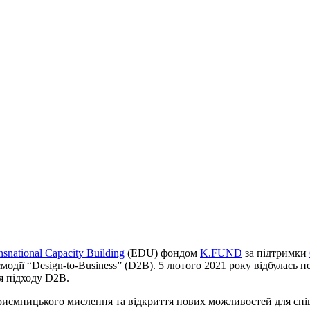
snational Capacity Building
(EDU) фондом
K.FUND
за підтримки
модії “Design-to-Business” (D2B). 5 лютого 2021 року відбулась
я підходу D2B.
риємницького мислення та відкриття нових можливостей для спів