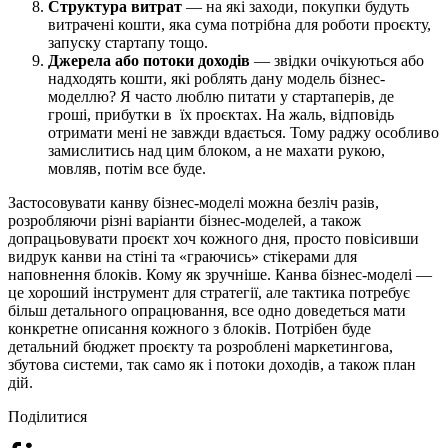
Структура витрат
— на які заходи, покупки будуть
витрачені кошти, яка сума потрібна для роботи проєкту,
запуску стартапу тощо.
Джерела або потоки доходів
—
звідки очікуються або
надходять кошти, які роблять дану модель бізнес-
моделлю? Я часто люблю питати у стартаперів, де
гроші, прибутки в їх проєктах. На жаль, відповідь
отримати мені не завжди вдається. Тому раджу особливо
замислитись над цим блоком, а не махати рукою,
мовляв, потім все буде.
Застосовувати канву бізнес-моделі можна безліч разів,
розробляючи різні варіанти бізнес-моделей, а також
допрацьовувати проєкт хоч кожного дня, просто повісивши
видрук канви на стіні та «граючись» стікерами для
наповнення блоків. Кому як зручніше. Канва бізнес-моделі
—
це хороший інструмент для стратегії, але тактика потребує
більш детального опрацювання, все одно доведеться мати
конкретне описання кожного з блоків. Потрібен буде
детальний бюджет проєкту та розроблені маркетингова,
збутова системи, так само як і потоки доходів, а також план
дій.
Поділитися