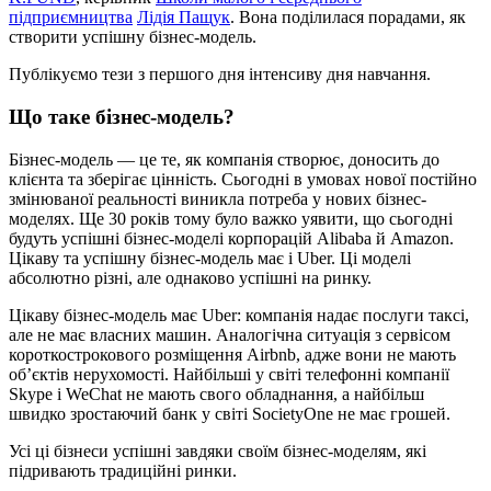
підприємництва
Лідія Пащук
. Вона поділилася порадами, як
створити успішну бізнес-модель.
Публікуємо тези з першого дня інтенсиву дня навчання.
Що таке бізнес-модель?
Бізнес-модель — це те, як компанія створює, доносить до
клієнта та зберігає цінність. Сьогодні в умовах нової постійно
змінюваної реальності виникла потреба у нових бізнес-
моделях. Ще 30 років тому було важко уявити, що сьогодні
будуть успішні бізнес-моделі корпорацій Alibaba й Amazon.
Цікаву та успішну бізнес-модель має і Uber. Ці моделі
абсолютно різні, але однаково успішні на ринку.
Цікаву бізнес-модель має Uber: компанія надає послуги таксі,
але не має власних машин. Аналогічна ситуація з сервісом
короткострокового розміщення Airbnb, адже вони не мають
об’єктів нерухомості. Найбільші у світі телефонні компанії
Skype і WeChat не мають свого обладнання, а найбільш
швидко зростаючий банк у світі SocietyOne не має грошей.
Усі ці бізнеси успішні завдяки своїм бізнес-моделям, які
підривають традиційні ринки.