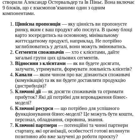
створили Александр Остервальдер та Ів Піньє. Вона включає
9 блоків, що є взаємопов’язаними один з одним
компонентами.
Ціннісна пропозиція
— яку цінність ви пропонуєте
ринку, яким є ваш продукт або послуга. В цьому блоці
варто зосередитись на основному, мінімальному
життєздатному продукті, наприклад. Не потрібно
заглиблюватись у деталі, вони можуть змінюватись.
Сегменти
споживачів
— хто є клієнтами, дайте
загальні групи цих цільових сегментів.
Відносини з клієнтами
— як ви будете досягати,
залучати, утримувати, формувати лояльність клієнтів?
Канали
— яким чином про вас дізнаються споживачі
(комунікація) та як ви будете доставляти продукцію
(дистрибуція)?
Ключові дії
— як досягти споживачів та отримати
прибуток? Які дії потрібні для впровадження бізнес-
моделі?
Ключові ресурси
— що потрібно для успішного
функціонування бізнес-моделі? Це можуть бути кошти,
персонал, обладнання, сировина, знання.
Ключові партнери
— потенційні та чинні партнери
стартапу, які організації, особистості готові вплинути
позитивно або вже залучені до роботи проєкту?