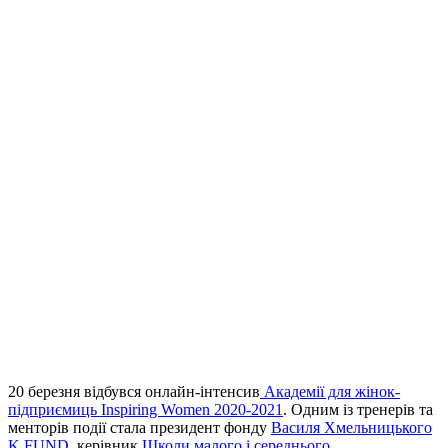
20 березня відбувся онлайн-
інтенсив
Академії для жінок-
підприємиць Inspiring Women 2020-2021
. Одним із тренерів та
менторів події стала президент фонду
Василя Хмельницького
K.FUND
, керівник
Школи малого і середнього