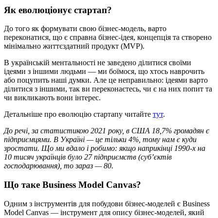
Як еволюціонує стартап?
До того як формувати свою бізнес-модель, варто
переконатися, що є справна бізнес-ідея, концепція та створено
мінімально життєздатний продукт (MVP).
В українській ментальності не заведено ділитися своїми
ідеями з іншими людьми — ми боїмося, що хтось наврочить
або поцупить наші думки. Але це неправильно: ідеями варто
ділитися з іншими, так ви переконаєтесь, чи є на них попит та
чи викликають вони інтерес.
Детальніше про еволюцію стартапу читайте
тут
.
До речі, за статистикою 2021 року, в США 18,7% громадян є
підприємцями. В Україні — це тільки 4%, тому нам є куди
зростати. Що ми вдало і робимо: якщо наприкінці 1990-х на
10 тисяч українців було 27 підприємств (суб’єктів
господарювання), то зараз — 80.
Що таке Business Model Canvas?
Одним з інструментів для побудови бізнес-моделей є Business
Model Canvas —
інструмент
для
опису бізнес-моделей, який