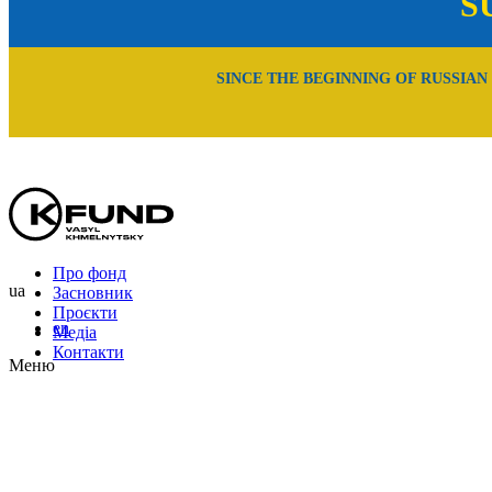
S
SINCE THE BEGINNING OF RUSSIAN
Про фонд
ua
Засновник
Проєкти
en
Медіа
Контакти
Меню
Uk
En
Ru