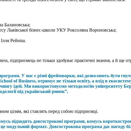
на Балановська;
есу Львівської бізнес-школи УКУ Роксоляна Вороновська;
Ілля Рейніш.
ness, підприємець не тільки здобуває практичні знання, а й ще 
рограми. У нас є різні фреймворки, які дозволяють бути гну
hool of Business, отримує не тільки освіту, а вхід в екосисте
ітчингу ідей. Ми використовуємо методологію університету Б
дології під український ринок”,
зним цілям, які ставлять перед собою підприємці.
омусь підходять довгострокові програми, комусь короткострок
, це модульний формат. Довгострокова програма дає нагоду б