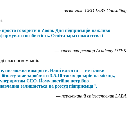
— зазначила CEO LvBS Consulting.
і.
не просто говорити в Zoom. Для підприємців важливо
формувати особистість. Освіта зараз пожиттєва і
— запевнила ректор Academy DTEK.
ді власної компанії.
те, що можна виміряти. Наші клієнти — не тільки
бізнесу хоче заробляти 3-5-10 тисяч доларів на місяць,
и суперкрутим СЕО. Йому постійно потрібно
 навчання залишається на розсуд підприємця”,
— переконаний співзасновник LABA.