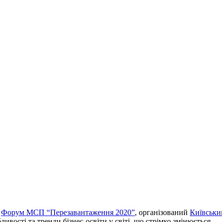
в
Форум МСП “Перезавантаження 2020”
, організований
Київськи
вості та тренди бізнес-освіти у світі, що стрімко змінюється.