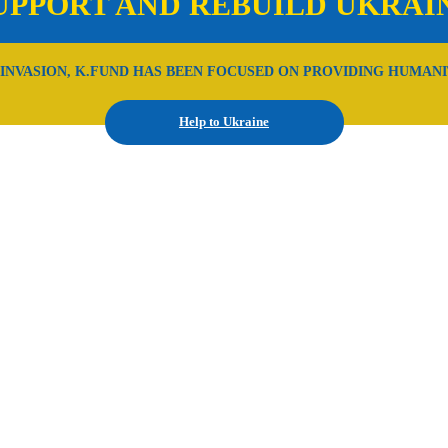
UPPORT AND REBUILD UKRAI
 INVASION, K.FUND HAS BEEN FOCUSED ON PROVIDING HUMANI
Help to Ukraine