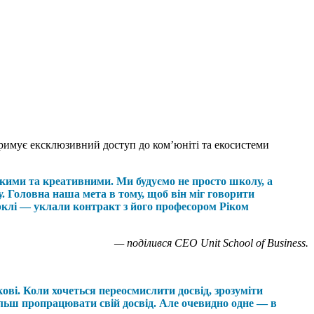
отримує ексклюзивний доступ до ком’юніті та екосистеми
чкими та креативними. Ми будуємо не просто школу, а
му. Головна наша мета в тому, щоб він міг говорити
ерклі — уклали контракт з його професором Ріком
— поділився CEO Unit School of Business.
ові. Коли хочеться переосмислити досвід, зрозуміти
ільш пропрацювати свій досвід. Але очевидно одне — в