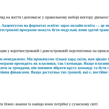
ляд на життя і допомагає у правильному виборі вектору діяльност
и. Акцентуємо на форматах освіти: зараз онлайн-освіта — це 
острокові програми можуть бути модульні, вони здатні транс
,
мцям у короткостроковій і довгостроковій перспективах на прикла
п-менеджмент. Ми прокачуємо тільки хард скіли, нам цікаве 
програми проходять як власники, так і команди. Якщо власник 
ежити за трендами, він повинен зібрати круту команду та бут
ління фінансами. Якщо достатньо тих грошей, які є, постійне
бізнес-знання та навіщо вони потрібні у сучасному світі