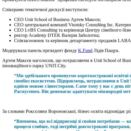
Спікерами тематичної дискусії виступили:
CEO Unit School of Business Артем Макєєв;
CEO центральної компанії Visotsky Consulting Inc. Катери
CEO LvBS Consulting та керівниця Центру сімейного бізн
ректор Academy DTEK Валерія Заболотна;
Співзасновник та керівник департаменту продажів LABA 
Модерувала панель президент фонду
K.Fund
Лідія Пащук.
Артем Макєєв наголосив, що потрапляючи в Unit School of Busi
інноваційного парку UNIT.City.
“Ми здебільшого пропонуємо короткострокові освітні п
симбіоз екосистеми. Підприємець, потрапляючи в Unit Sc
однією мовою з інвесторами. Саме тому у нас є день п
Расмусеном. Він допомагає адаптувати міжнародні мето
За словами Роксоляни Вороновської, бізнес-освіта відповідає рі
“Впевнена, що всі підприємці зі своїми потребами — к
процеси глибше, тоді потрібні довгострокові програми