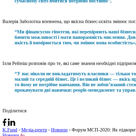
сучасному світі вчитися потрібно постійно”,
Валерія Заболотна впевнена, що якісна бізнес-освіта змінює пог
“Ми фінансуємо гіпотези, які перевіряють наші бізнес
бачити можливості і мати панорамність мислення. Довг
якість її вимірюється тим, чи змінює вона особистість»
Ілля Рейніш розповів про те, які саме знання необхідні підприє
“У нас ніколи не викладатимуть власники — тільки то
малий та середній бізнес. Це і великий бізнес — якісь 
то йому не потрібне навчання. Він не зобов’язаний ст
прокачувати дві навички: people-менеджмент та управ
Поділитися
K.Fund
›
Медіа-центр
›
Новини
›
Форум МСП-2020: Як підкорити 
Новини