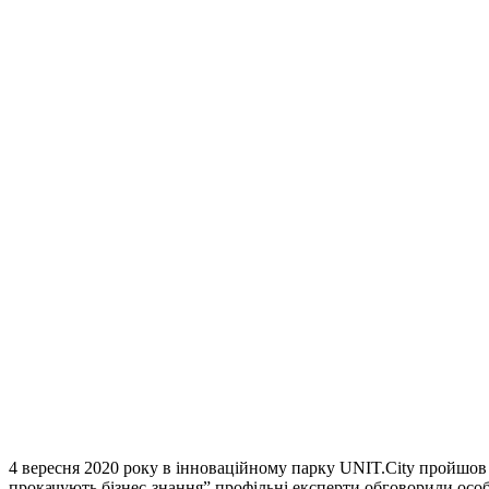
4 вересня 2020 року в інноваційному парку UNIT.City пройшо
прокачують бізнес-знання” профільні експерти обговорили особли