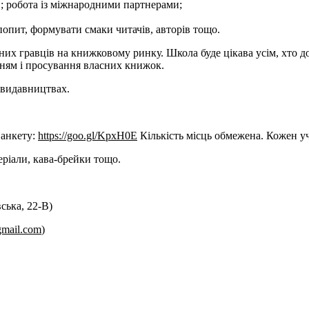
в; робота із міжнародними партнерами;
опит, формувати смаки читачів, авторів тощо.
чених гравців на книжковому ринку. Школа буде цікава усім, хто
нням і просування власних книжок.
 видавництвах.
 анкету:
https://goo.gl/KpxH0E
Кількість місць обмежена. Кожен уч
еріали, кава-брейки тощо.
ська, 22-В)
gmail.com
)