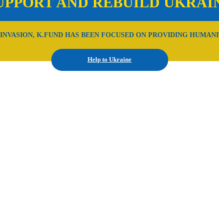
UPPORT AND REBUILD UKRAI
 INVASION, K.FUND HAS BEEN FOCUSED ON PROVIDING HUMANI
Help to Ukraine