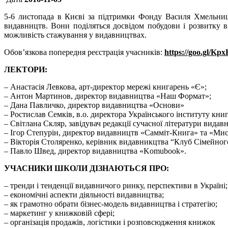
5-6 листопада в Києві за підтримки Фонду Василя Хмельниц
видавництв. Вони поділяться досвідом побудови і розвитку
можливість стажування у видавництвах.
Обов’язкова попередня реєстрація учасників:
https://goo.gl/Kp
ЛЕКТОРИ:
– Анастасія Левкова, арт-директор мережі книгарень «Є»;
– Антон Мартинов, директор видавництва «Наш Формат»;
– Дана Павличко, директор видавництва «Основи»
– Ростислав Семків, в.о. директора Українського інституту кн
– Світлана Скляр, завідувач редакції сучасної літератури видав
– Ігор Степурін, директор видавництв «Самміт-Книга» та «Мис
– Вікторія Столяренко, керівник видавникцтва “Клуб Сімейног
– Павло Швед, директор видавництва «Komubook».
УЧАСНИКИ ШКОЛИ ДІЗНАЮТЬСЯ ПРО:
– тренди і тенденції видавничого ринку, перспективи в Україні;
– економічні аспекти діяльності видавництва;
– як грамотно обрати бізнес-модель видавництва і стратегію;
– маркетинг у книжковій сфері;
– організація продажів, логістики і розповсюдження книжок