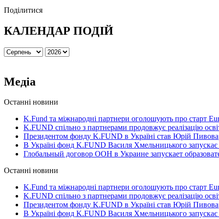
Поділитися
КАЛЕНДАР ПОДІЙ
Медіа
Останні новини
K.Fund та міжнародні партнери оголошують про старт Eur
K.FUND спільно з партнерами продовжує реалізацію освіт
Президентом фонду K.FUND в Україні став Юрій Пивова
В Україні фонд K.FUND Василя Хмельницького запускає
Глобальный договор ООН в Украине запускает образова
Останні новини
K.Fund та міжнародні партнери оголошують про старт Eur
K.FUND спільно з партнерами продовжує реалізацію освіт
Президентом фонду K.FUND в Україні став Юрій Пивова
В Україні фонд K.FUND Василя Хмельницького запускає