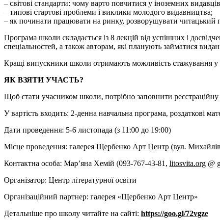
– світові стандарти: чому варто повчитися у іноземних видавці
– типові стартові проблеми і виклики молодого видавництва;
– як починати працювати на ринку, розворушувати читацький п
Програма школи складається із 8 лекцій від успішних і досвід
спеціальностей, а також авторам, які планують займатися вида
Кращі випускники школи отримають можливість стажування у
ЯК ВЗЯТИ УЧАСТЬ?
Щоб стати учасником школи, потрібно заповнити реєстраційну
У вартість входить: 2-денна навчальна програма, роздаткові мат
Дати проведення: 5-6 листопада (з 11:00 до 19:00)
Місце проведення: галерея
Щербенко Арт Центр
(вул. Михайлів
Контактна особа: Мар’яна Хемій (093-767-43-81,
litosvita.org
@
Організатор: Центр літературної освіти
Організаційний партнер: галерея «Щербенко Арт Центр»
Детальніше про школу читайте на сайті:
https://goo.gl/72vgze