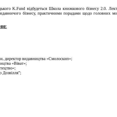
ького K.Fund відбудеться Школа книжкового бізнесу 2.0. Лект
 видавничого бізнесу, практичними порадами щодо головних мо
xH0E
иги, директор видавництва «Смолоскип»;
ництва «Віват»;
тецтво»;
о Дозвілля”;