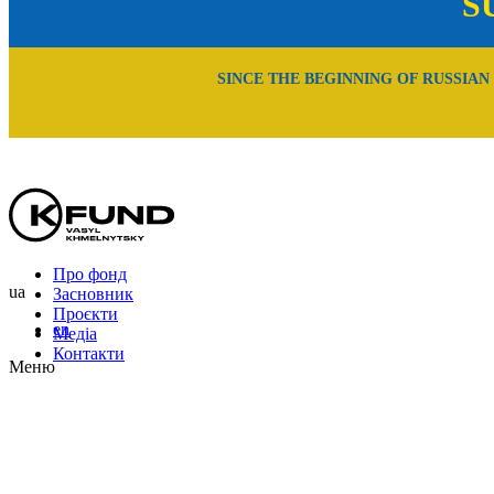
S
SINCE THE BEGINNING OF RUSSIAN
Про фонд
ua
Засновник
Проєкти
en
Медіа
Контакти
Меню
Uk
En
Ru