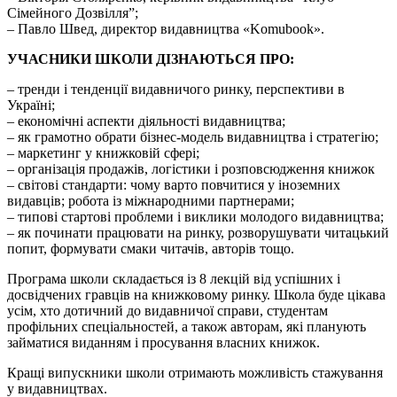
Сімейного Дозвілля”;
– Павло Швед, директор видавництва «Komubook».
УЧАСНИКИ ШКОЛИ ДІЗНАЮТЬСЯ ПРО:
– тренди і тенденції видавничого ринку, перспективи в
Україні;
– економічні аспекти діяльності видавництва;
– як грамотно обрати бізнес-модель видавництва і стратегію;
– маркетинг у книжковій сфері;
– організація продажів, логістики і розповсюдження книжок
– світові стандарти: чому варто повчитися у іноземних
видавців; робота із міжнародними партнерами;
– типові стартові проблеми і виклики молодого видавництва;
– як починати працювати на ринку, розворушувати читацький
попит, формувати смаки читачів, авторів тощо.
Програма школи складається із 8 лекцій від успішних і
досвідчених гравців на книжковому ринку. Школа буде цікава
усім, хто дотичний до видавничої справи, студентам
профільних спеціальностей, а також авторам, які планують
займатися виданням і просування власних книжок.
Кращі випускники школи отримають можливість стажування
у видавництвах.