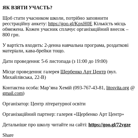
ЯК ВЗЯТИ УЧАСТЬ?
Щоб стати учасником школи, потрібно заповнити
реєстраційну анкету:
https://goo.gl/KpxH0E
Кількість місць
обмежена. Кожен учасник сплачує організаційний внесок –
800 грн.
У вартість входить: 2-денна навчальна програма, роздаткові
матеріали, кава-брейки тощо.
Дати проведення: 5-6 листопада (з 11:00 до 19:00)
Місце проведення: галерея
Щербенко Арт Центр
(вул.
Михайлівська, 22-В)
Контактна особа: Мар’яна Хемій (093-767-43-81,
litosvita.org
@
gmail.com
)
Організатор: Центр літературної освіти
Організаційний партнер: галерея «Щербенко Арт Центр»
Детальніше про школу читайте на сайті:
https://goo.gl/72vgze
Share