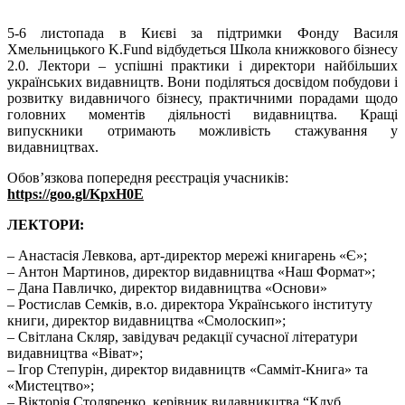
5-6 листопада в Києві за підтримки Фонду Василя
Хмельницького K.Fund відбудеться Школа книжкового бізнесу
2.0. Лектори – успішні практики і директори найбільших
українських видавництв. Вони поділяться досвідом побудови і
розвитку видавничого бізнесу, практичними порадами щодо
головних моментів діяльності видавництва. Кращі
випускники отримають можливість стажування у
видавництвах.
Обов’язкова попередня реєстрація учасників:
https://goo.gl/KpxH0E
ЛЕКТОРИ:
– Анастасія Левкова, арт-директор мережі книгарень «Є»;
– Антон Мартинов, директор видавництва «Наш Формат»;
– Дана Павличко, директор видавництва «Основи»
– Ростислав Семків, в.о. директора Українського інституту
книги, директор видавництва «Смолоскип»;
– Світлана Скляр, завідувач редакції сучасної літератури
видавництва «Віват»;
– Ігор Степурін, директор видавництв «Самміт-Книга» та
«Мистецтво»;
– Вікторія Столяренко, керівник видавникцтва “Клуб