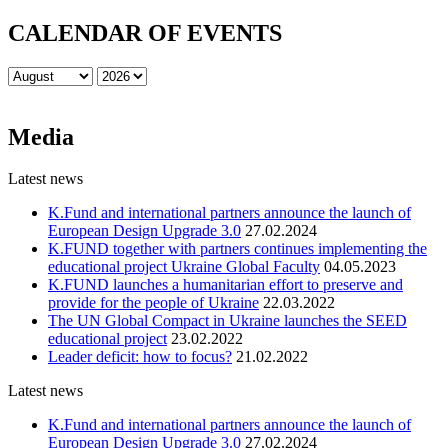
СALENDAR OF EVENTS
Media
Latest news
K.Fund and international partners announce the launch of
European Design Upgrade 3.0
27.02.2024
K.FUND together with partners continues implementing the
educational project Ukraine Global Faculty
04.05.2023
K.FUND launches a humanitarian effort to preserve and
provide for the people of Ukraine
22.03.2022
The UN Global Compact in Ukraine launches the SEED
educational project
23.02.2022
Leader deficit: how to focus?
21.02.2022
Latest news
K.Fund and international partners announce the launch of
European Design Upgrade 3.0
27.02.2024