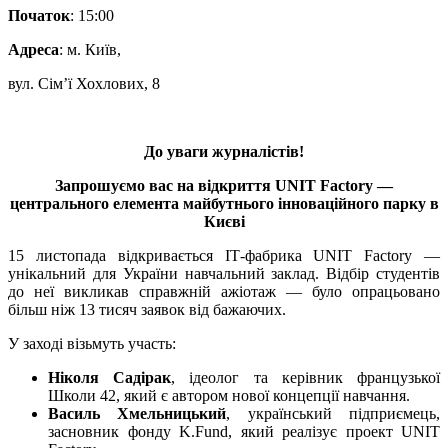
Початок
: 15:00
Адреса
: м. Київ,
вул. Сім’ї Хохлових, 8
До уваги журналістів!
Запрошуємо вас на відкриття UNIT Factory —
центрального елемента майбутнього інноваційного парку в
Києві
15 листопада відкривається ІТ-фабрика UNIT Factory —
унікальний для України навчальний заклад. Відбір студентів
до неї викликав справжній ажіотаж — було опрацьовано
більш ніж 13 тисяч заявок від бажаючих.
У заході візьмуть участь:
Ніколя Садірак
, ідеолог та керівник французької
Школи 42, який є автором нової концепції навчання.
Василь Хмельницький
, український підприємець,
засновник фонду K.Fund, який реалізує проект UNIT