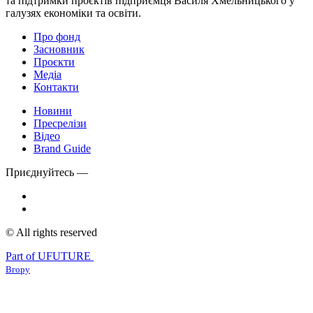
та підтримки проєктів підприємця Василя Хмельницького у
галузях економіки та освіти.
Про фонд
Засновник
Проєкти
Медіа
Контакти
Новини
Пресрелізи
Відео
Brand Guide
Приєднуйтесь —
© All rights reserved
Part of UFUTURE
Вгору