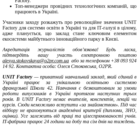
Factory.
Топ-менеджери провідних технологічних компаній, що
працюють в Україні.
Учасники заходу розкажуть про революційне значення UNIT
Factory для системи освіти в Україні та для ІТ-галузі в цілому,
адже планується, що заклад стане ключовим елементом
екосистеми майбутнього інноваційного парку в Києві.
Акредитація журналістів обов’язкова! Будь ласка,
підтвердіть ваш
у
участь
електронною поштою
alesya.stokovskaya@o2pr.com.ua
або за
телефон
ом
+38 093 924
14 92. Контактна
особа
:
О
леся Стоковс
ь
ка, O2PR.
UNIT Factory
— приватний навчальний заклад, який єдиний в
Україні працює за унікальною освітньою системою
французької Школи 42. Навчання є безкоштовним за умови
роботи випускників в Україні протягом наступних трьох
років. В UNIT Factory немає вчителів, конспектів, лекцій чи
курсів. Сюди неможливо вступити «за знайомством». Під час
відбору не враховуються академічні критерії (дипломи, ЗНО,
оцінки). Усе залежить від праці та цілеспрямованості учнів.
IT-фабрика працює 24 години на добу та сім днів на тиждень.