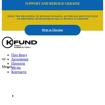
SUPPORT AND REBUILD UKRAINE
SINCE THE BEGINNING OF RUSSIAN INVASION, K.FUND HAS BEEN FOCUSED
ON PROVIDING HUMANITARIAN AID TO PEOPLE IN UKRAINE
Help to Ukraine
Про фонд
ua
Засновник
Проєкти
Меню
Медіа
Контакти
Uk
En
Ru