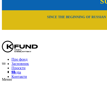
S
SINCE THE BEGINNING OF RUSSIAN
Про фонд
ua
Засновник
Проєкти
en
Медіа
Контакти
Меню
Uk
En
Ru