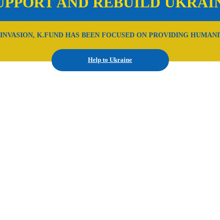
UPPORT AND REBUILD UKRAI
 INVASION, K.FUND HAS BEEN FOCUSED ON PROVIDING HUMANI
Help to Ukraine