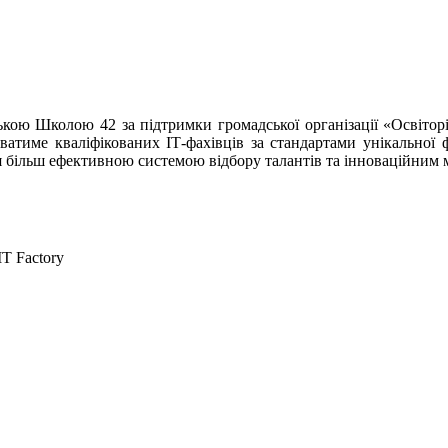
ою Школою 42 за підтримки громадської організації «Освіторі
отуватиме кваліфікованих ІТ-фахівців за стандартами унікальної
я більш ефективною системою відбору талантів та інноваційним 
IT Factory