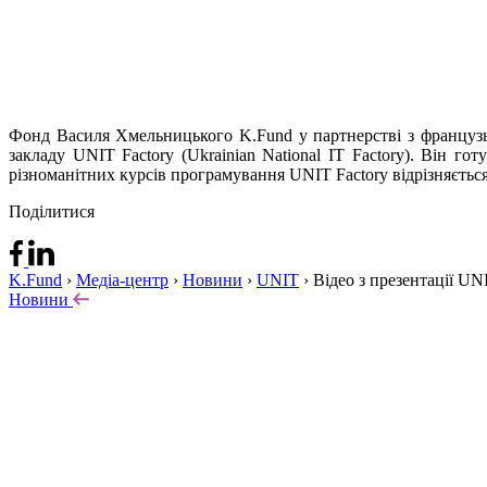
Фонд Василя Хмельницького K.Fund у партнерстві з французьк
закладу UNIT Factory (Ukrainian National IT Factory). Він г
різноманітних курсів програмування UNIT Factory відрізняєтьс
Поділитися
K.Fund
›
Медіа-центр
›
Новини
›
UNIT
›
Відео з презентації UN
Новини