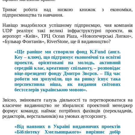
Триває робота над низкою книжок з економіки,
підприємництва та навчання.
Навіщо знадобилося успішному підприємцю, чия компанія
UDP реалізує такі великі інфраструктурні проекти, як
аеропорт «Київ», ТРЦ Ocean Plaza, «Новопечерські Липки»,
«Бульвар Фонтанів», RiverStone, ще й видавництво?
«Ще раніше ми створили фонд K.Fund (англ.
Key – ключ), що підтримує економічні та освітні
проекти, орієнтовані на молодь, активний
середній клас, креативну спільноту, – розповідає
віце-президент фонду Дмитро Звєрєв. – Під час
роботи ми зрозуміли, що на ринку існує така
перспективна ніша, як видання світових
беcтселерів українською мовою».
Звісно, змінювати галузь діяльності та перетворюватися на
класичне видавництво не збиралися: проектний менеджер
формує команду, наймає потрібних фахівців (перекладачів,
редакторів, верстальників) на умовах аутсорсингу.
«Від наявних в Україні видавничих проектів
«Бібліотеку Хмельницького» вирізняє добір