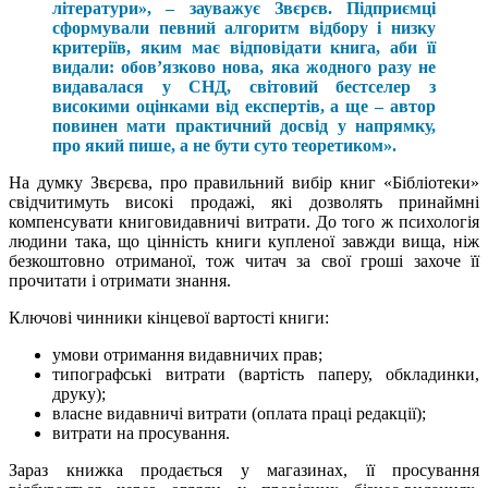
літератури», – зауважує Звєрєв. Підприємці
сформували певний алгоритм відбору і низку
критеріїв, яким має відповідати книга, аби її
видали: обов’язково нова, яка жодного разу не
видавалася у СНД, світовий бестселер з
високими оцінками від експертів, а ще – автор
повинен мати практичний досвід у напрямку,
про який пише, а не бути суто теоретиком».
На думку Звєрєва, про правильний вибір книг «Бібліотеки»
свідчитимуть високі продажі, які дозволять принаймні
компенсувати книговидавничі витрати. До того ж психологія
людини така, що цінність книги купленої завжди вища, ніж
безкоштовно отриманої, тож читач за свої гроші захоче її
прочитати і отримати знання.
Ключові чинники кінцевої вартості книги:
умови отримання видавничих прав;
типографські витрати (вартість паперу, обкладинки,
друку);
власне видавничі витрати (оплата праці редакції);
витрати на просування.
Зараз книжка продається у магазинах, її просування