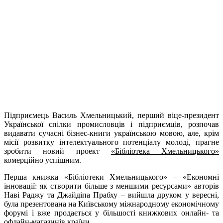
Підприємець Василь Хмельницький, перший віце-президент
Української спілки промисловців і підприємців, розпочав
видавати сучасні бізнес-книги українською мовою, але, крім
місії розвитку інтелектуального потенціалу молоді, прагне
зробити новий проект
«Бібліотека Хмельницького»
комерційно успішним.
Перша книжка «Бібліотеки Хмельницького» – «Економні
інновації: як створити більше з меншими ресурсами» авторів
Наві Раджу та Джайдіпа Прабху – вийшла друком у вересні,
була презентована на Київському міжнародному економічному
форумі і вже продається у більшості книжкових онлайн- та
офлайн-магазинів країни.