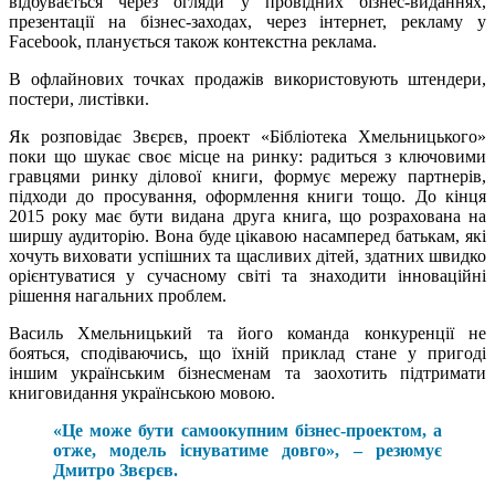
відбувається через огляди у провідних бізнес-виданнях,
презентації на бізнес-заходах, через інтернет, рекламу у
Facebook, планується також контекстна реклама.
В офлайнових точках продажів використовують штендери,
постери, листівки.
Як розповідає Звєрєв, проект «Бібліотека Хмельницького»
поки що шукає своє місце на ринку: радиться з ключовими
гравцями ринку ділової книги, формує мережу партнерів,
підходи до просування, оформлення книги тощо. До кінця
2015 року має бути видана друга книга, що розрахована на
ширшу аудиторію. Вона буде цікавою насамперед батькам, які
хочуть виховати успішних та щасливих дітей, здатних швидко
орієнтуватися у сучасному світі та знаходити інноваційні
рішення нагальних проблем.
Василь Хмельницький та його команда конкуренції не
бояться, сподіваючись, що їхній приклад стане у пригоді
іншим українським бізнесменам та заохотить підтримати
книговидання українською мовою.
«Це може бути самоокупним бізнес-проектом, а
отже, модель існуватиме довго», – резюмує
Дмитро Звєрєв.