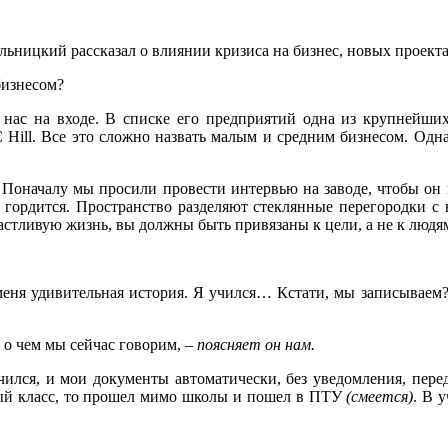
ьницкий рассказал о влиянии кризиса на бизнес, новых проекта
бизнесом?
ас на входе. В списке его предприятий одна из крупнейши
Hill. Все это сложно назвать малым и средним бизнесом. Одна
оначалу мы просили провести интервью на заводе, чтобы он в
 гордится. Пространство разделяют стеклянные перегородки 
астливую жизнь, вы должны быть привязаны к цели, а не к людя
 меня удивительная история. Я учился… Кстати, мы записываем
, о чем мы сейчас говорим, –
поясняет он нам.
учился, и мои документы автоматически, без уведомления, пер
ятый класс, то прошел мимо школы и пошел в ПТУ
(смеется)
. В 