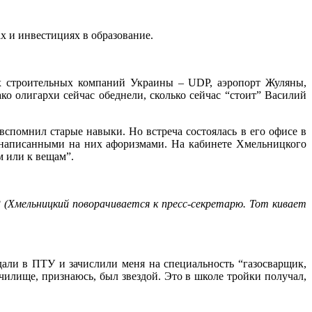
х и инвестициях в образование.
х строительных компаний Украины – UDP, аэропорт Жуляны,
ко олигархи сейчас обеднели, сколько сейчас “стоит” Василий
спомнил старые навыки. Но встреча состоялась в его офисе в
с написанными на них афоризмами. На кабинете Хмельницкого
м или к вещам”.
?
(Хмельницкий поворачивается к пресс-секретарю. Тот кивает
едали в ПТУ и зачислили меня на специальность “газосварщик,
училище, признаюсь, был звездой. Это в школе тройки получал,