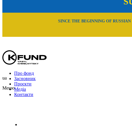
S
SINCE THE BEGINNING OF RUSSIAN
Про фонд
ua
Засновник
Проєкти
Меню
Медіа
Контакти
Uk
En
Ru