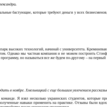
лександра
.
нальные бастующие, которые требуют деньги у всех бизнесменов,
 парк высоких технологий, начинай с университета. Кремниевая
ытом. Однако мы частная компания и не можем построить Стэнф
 программу, но называться все же будем по-другому – на первый 
ердить в ноябре. Хмельницкий с еще большим увлечением рассказ
 команде. Я взял несколько украинских студентов, которые п
полученные навыки применить на практике. Отзывы были вдохн
оустройство после окончания стажировки.