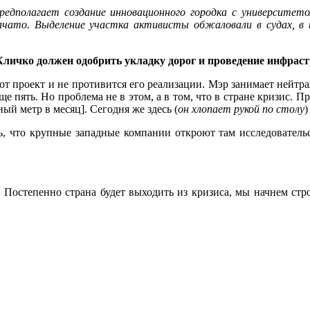
редполагает создание инновационного городка с университето
начато. Выделение участка активисты обжаловали в судах, 
Кличко должен одобрить укладку дорог и проведение инфраст
тот проект и не противится его реализации. Мэр занимает нейт
ще пять. Но проблема не в этом, а в том, что в стране кризис. П
ный метр в месяц]. Сегодня же здесь (
он хлопает рукой по столу
)
ь, что крупные западные компании откроют там исследовательс
 Постепенно страна будет выходить из кризиса, мы начнем стро