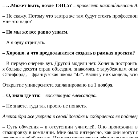
– …Может быть, возле ТЭЦ-5? –
проявляет настойчивость А
– Не скажу. Потому что завтра же там будут стоять профессио
мне это надо?
– Но мы же все равно узнаем.
– А я буду отрицать.
– Хорошо, а что предполагается создать в рамках проекта?
– В первую очередь вуз. Другой модели нет. Хочешь построить
я больше десяти стран объездил, знакомясь с зарубежным оп
Стэнфорда, – французская школа “42”. Взяли у них модель, всю
Открытие университета запланировано на 1 ноября.
– О, знаю где это!
– воскликнула Александра
.
– Не знаете, туда так просто не попасть.
Александра же уверена в своей догадке и собирается ее подтв
– Суть обучения – в отсутствии учителей. Оно происходит в
стажировку в компании. Мне было интересно, как они могут 
решение любой задачи. Им всем предложили официальное труд