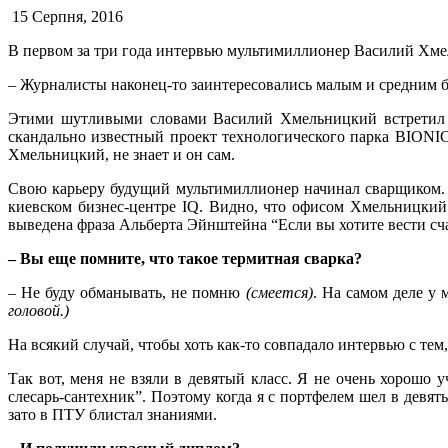
15 Серпня, 2016
В первом за три года интервью мультимиллионер Василий Хмел
– Журналисты наконец-то заинтересовались малым и средним 
Этими шутливыми словами Василий Хмельницкий встретил н
скандально известный проект технологического парка BIONIC 
Хмельницкий, не знает и он сам.
Свою карьеру будущий мультимиллионер начинал сварщиком. П
киевском бизнес-центре IQ. Видно, что офисом Хмельницкий
выведена фраза Альберта Эйнштейна “Если вы хотите вести сч
– Вы еще помните, что такое термитная сварка?
– Не буду обманывать, не помню
(смеется)
. На самом деле у
головой.)
На всякий случай, чтобы хоть как-то совпадало интервью с тем
Так вот, меня не взяли в девятый класс. Я не очень хорошо 
слесарь-сантехник”. Поэтому когда я с портфелем шел в дев
зато в ПТУ блистал знаниями.