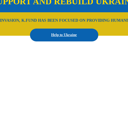
UPPORT AND REBUILD UKRAI
 INVASION, K.FUND HAS BEEN FOCUSED ON PROVIDING HUMANI
Help to Ukraine