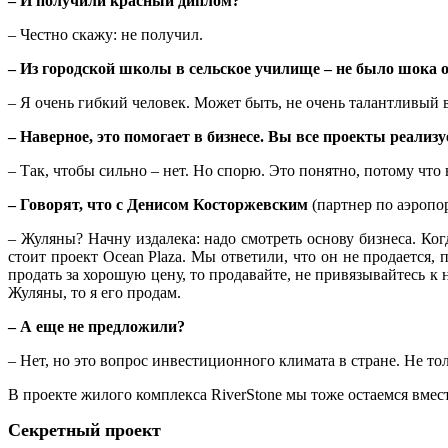
– И получили красный диплом?
– Честно скажу: не получил.
– Из городской школы в сельское училище – не было шока 
– Я очень гибкий человек. Может быть, не очень талантливый 
– Наверное, это помогает в бизнесе. Вы все проекты реализ
– Так, чтобы сильно – нет. Но спорю. Это понятно, потому что 
– Говорят, что с Денисом Косторжевским
(партнер по аэропо
– Жуляны? Начну издалека: надо смотреть основу бизнеса. Ко
стоит проект Ocean Plaza. Мы ответили, что он не продается,
продать за хорошую цену, то продавайте, не привязывайтесь к 
Жуляны, то я его продам.
– А еще не предложили?
– Нет, но это вопрос инвестиционного климата в стране. Не т
В проекте жилого комплекса RiverStone мы тоже остаемся вмест
Секретный проект