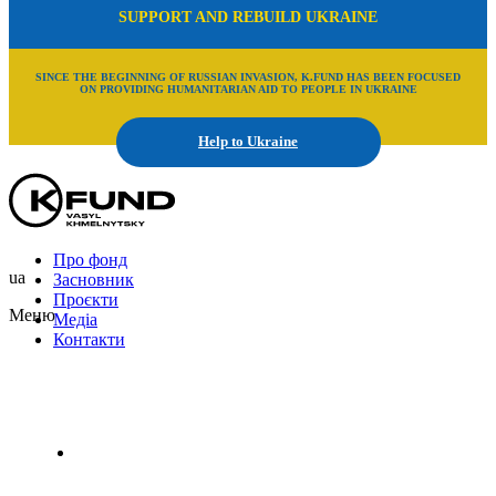
SUPPORT AND REBUILD UKRAINE
SINCE THE BEGINNING OF RUSSIAN INVASION, K.FUND HAS BEEN FOCUSED
ON PROVIDING HUMANITARIAN AID TO PEOPLE IN UKRAINE
Help to Ukraine
Про фонд
ua
Засновник
Проєкти
Меню
Медіа
Контакти
Uk
En
Ru