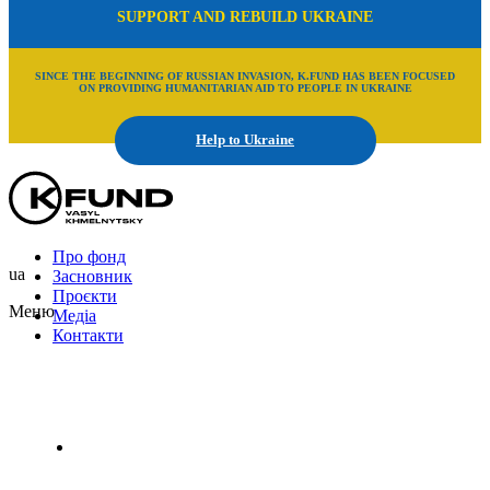
SUPPORT AND REBUILD UKRAINE
SINCE THE BEGINNING OF RUSSIAN INVASION, K.FUND HAS BEEN FOCUSED
ON PROVIDING HUMANITARIAN AID TO PEOPLE IN UKRAINE
Help to Ukraine
Про фонд
ua
Засновник
Проєкти
Меню
Медіа
Контакти
Uk
En
Ru