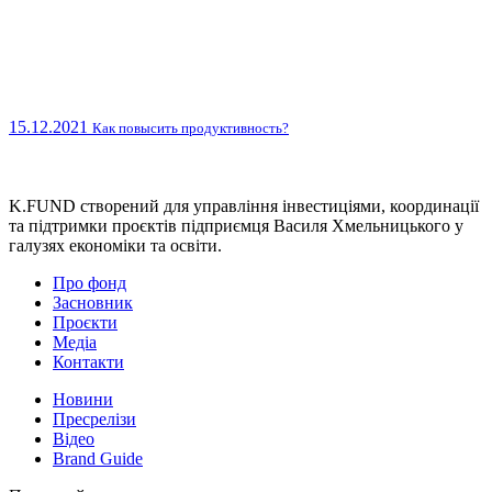
15.12.2021
Как повысить продуктивность?
K.FUND створений для управління інвестиціями, координації
та підтримки проєктів підприємця Василя Хмельницького у
галузях економіки та освіти.
Про фонд
Засновник
Проєкти
Медіа
Контакти
Новини
Пресрелізи
Відео
Brand Guide