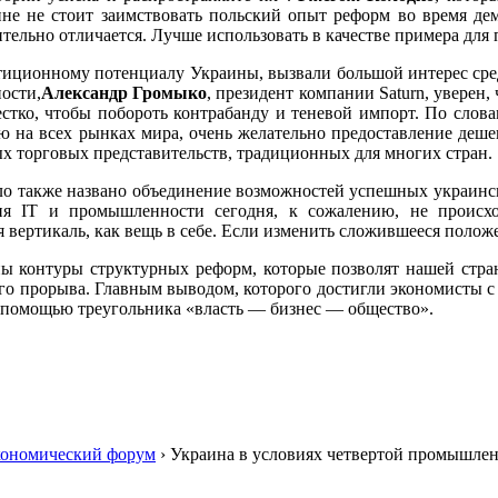
не не стоит заимствовать польский опыт реформ во время де
тельно отличается. Лучше использовать в качестве примера для 
ционному потенциалу Украины, вызвали большой интерес среди
ности,
Александр Громыко
, президент компании Saturn, уверен
жестко, чтобы побороть контрабанду и теневой импорт. По слов
ю на всех рынках мира, очень желательно предоставление деше
ых торговых представительств, традиционных для многих стран.
ыло также названо объединение возможностей успешных украин
ния IТ и промышленности сегодня, к сожалению, не проис
 вертикаль, как вещь в себе. Если изменить сложившееся поло
ны контуры структурных реформ, которые позволят нашей стр
го прорыва. Главным выводом, которого достигли экономисты с
с помощью треугольника «власть — бизнес — общество».
кономический форум
›
Украина в условиях четвертой промышлен