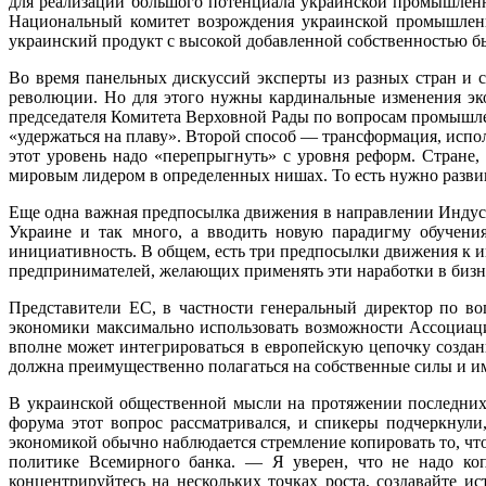
для реализации большого потенциала украинской промышленно
Национальный комитет возрождения украинской промышленно
украинский продукт с высокой добавленной собственностью б
Во время панельных дискуссий эксперты из разных стран и 
революции. Но для этого нужны кардинальные изменения эк
председателя Комитета Верховной Рады по вопросам промышле
«удержаться на плаву». Второй способ — трансформация, исп
этот уровень надо «перепрыгнуть» с уровня реформ. Стране,
мировым лидером в определенных нишах. То есть нужно развива
Еще одна важная предпосылка движения в направлении Индуст
Украине и так много, а вводить новую парадигму обучени
инициативность. В общем, есть три предпосылки движения к 
предпринимателей, желающих применять эти наработки в бизн
Представители ЕС, в частности генеральный директор по 
экономики максимально использовать возможности Ассоциации
вполне может интегрироваться в европейскую цепочку создан
должна преимущественно полагаться на собственные силы и име
В украинской общественной мысли на протяжении последних 
форума этот вопрос рассматривался, и спикеры подчеркнули
экономикой обычно наблюдается стремление копировать то, что
политике Всемирного банка. — Я уверен, что не надо коп
концентрируйтесь на нескольких точках роста, создавайте и