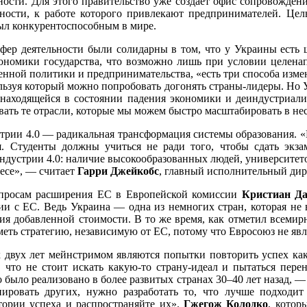
сти. Для этого правительство уже создает офис сопровождения
сти, к работе которого привлекают предпринимателей. Цель 
ыл конкурентоспособным в мире.
сфер деятельности были солидарны в том, что у Украины есть
ономики государства, что возможно лишь при условии целена
нной политики и предпринимательства, «есть три способа изме
ользуя который можно попробовать догонять страны-лидеры. Но 
 находящейся в состоянии падения экономики и деиндустриали
ть те отрасли, которые мы можем быстро масштабировать в неск
рии 4.0 — радикальная трансформация системы образования. «Н
я. Студенты должны учиться не ради того, чтобы сдать эк
индустрии 4.0: наличие высокообразованных людей, университет
есе», — считает
Гарри Джейкобс
, главный исполнительный дир
вопросам расширения ЕС в Европейской комиссии
Кристиан Да
 с ЕС. Ведь Украина — одна из немногих стран, которая не в
ия добавленной стоимости. В то же время, как отметил всеми
ть стратегию, независимую от ЕС, потому что Евросоюз не явля
двух лет мейнстримом являются попытки повторить успех как
, что не стоит искать какую-то страну-идеал и пытаться пере
 было реализовано в более развитых странах 30–40 лет назад, 
ировать других, нужно разработать то, что лучше подходит
стории успеха и распространяйте их».
Гжегож Колодко
, котор