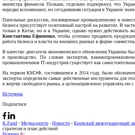
министра финансов Польши, отдельно подчеркнул, что Украи
нередко вспоминают, но сегодняшняя ситуация в Украине значи
Панельные дискуссии, посвященные промышленному и инвести
бизнеса присутствует позитивный настрой на развитие. В част
только в Китае, но и в Украине, однако нужно действовать 
Константина Ефименко
, чтобы успешно продавать продукци
работа бизнеса и власти на внешних рынках в форме совместн
В качестве двигателя экономического обновления Украины б
в производство. По словам экспертов, взаимопроникнове
промышленников IТ-индустрия существует как самостоятельная
На первом КМЭФ, состоявшемся в 2014 году, были обозначе
эксперты определили самые действенные инструменты для это
в жертву свободного рынка, а целенаправленно управлять ею 
Источник
Поділитися
K.Fund
›
Медиа-центр
›
Новости
›
Киевский международный э
стратегия и план действий
Новини