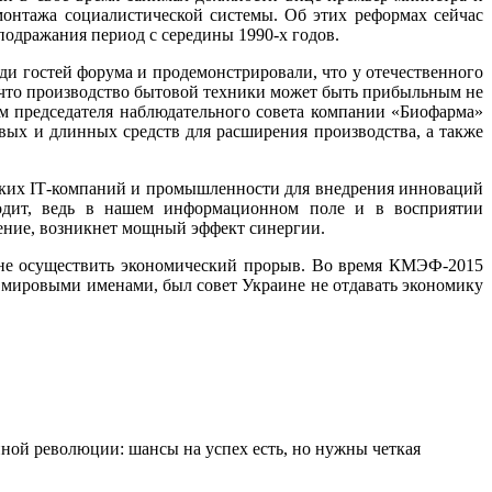
монтажа социалистической системы. Об этих реформах сейчас
подражания период с середины 1990-х годов.
 гостей форума и продемонстрировали, что у отечественного
, что производство бытовой техники может быть прибыльным не
ам председателя наблюдательного совета компании «Биофарма»
вых и длинных средств для расширения производства, а также
ских IТ-компаний и промышленности для внедрения инноваций
ходит, ведь в нашем информационном поле и в восприятии
жение, возникнет мощный эффект синергии.
ане осуществить экономический прорыв. Во время КМЭФ-2015
 мировыми именами, был совет Украине не отдавать экономику
ной революции: шансы на успех есть, но нужны четкая