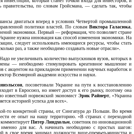
 инвестиций, который станет точкой входа для инвесторов, и
правительства, по словам Гройсмана, — сделать так, чтобы
 шансы двигаться вперед в условиях Четвертой промышленной
правленной политики властей. По словам
Виктора Галасюка
,
нений экономики. Первый — реформация, что позволяет стране
Украине нужна инновация как способ изменения экономики. На
зации, следует использовать имеющиеся ресурсы, чтобы стать
олько раз, а также необходимо создавать новые отрасли».
адо не увеличивать количество выпускников вузов, которых в
замены — необходимо стимулировать креативное мышление и
ов с акцентом на прикладном применении научных наработок и
ектор Всемирной академии искусства и науки.
ниэльссон
, посоветовали Украине на пути к восстановлению
ходит в Евросоюз, но имеет доступ к его рынку, поэтому она
рно известный норвежский экономист
Эрик Райнерт
, «Украина
ется историей успеха для всех».
ой-то конкретной страны, от Сингапура до Польши. Во время
нести ее опыт на нашу территорию. «В странах с переходной
— комментирует
Питер Линдхольм
, советник по инновационной
 именно для вас. А начинать необходимо с простых шагов:
ый в свое время занимал должности вице-премьер-министра и