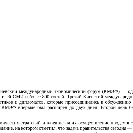
й Киевский международный экономический форум (КМЭФ) — од
авителей СМИ и более 800 гостей. Третий Киевский международ
олитиков и дипломатов, которые присоединились к обсуждению
у КМЭФ впервые был расширен до двух дней. Второй день б
еских стратегий и влияние на их осуществление продемонстри
дание, на котором отметил, что задача правительства сегодня 