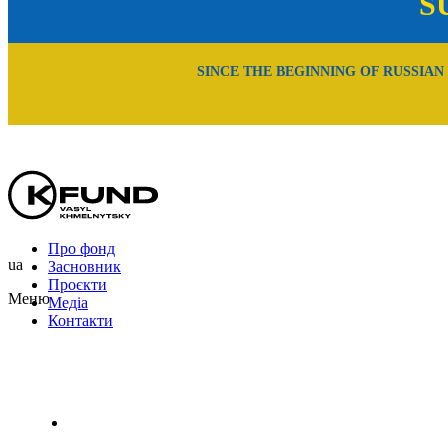
S
SINCE THE BEGINNING OF RUSSIAN
Про фонд
ua
Засновник
Проєкти
Меню
Медіа
Контакти
Uk
En
Ru