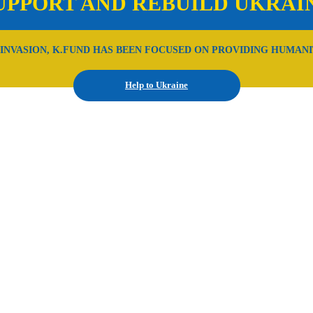
UPPORT AND REBUILD UKRAI
 INVASION, K.FUND HAS BEEN FOCUSED ON PROVIDING HUMANI
Help to Ukraine