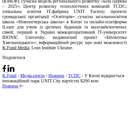
(КМЕФ), сучасна модель регіонального розвитку «Біла Церква
– 2025»; Центр розвитку технологічних компаній TCDC;
унікальна освітня IT-фабрика UNIT Factory; проекти
громадської організації «Освіторія»: сучасна загальноосвітня
школа «Новопечерська школа» в Києві та онлайн-платформа
iLearn для учнів із дитячих будинків та малозабезпечених
сімей; перший в Україні міжкорпоративний IT-університет
BIONIC University; видавничий проект «Бібліотека
Хмельницького»; інформаційний ресурс про нові можливості
K.Fund Media
; Lean Institute Ukraine.
Поділитися
K.Fund
›
Медіа-центр
›
Новини
›
TCDC
›
У Києві відкриється
інноваційний парк UNIT.City вартістю $200 млн
Новини