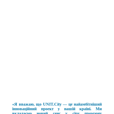
«Я вважаю, що UNIT.City — це найамбітніший
інноваційний проект у нашій країні. Ми
вкладаємо новий сенс у сіру промзону