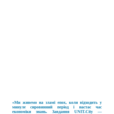
«Ми живемо на зламі епох, коли відходить у
минуле сировинний період і настає час
економіки знань. Завдання UNIT.City —