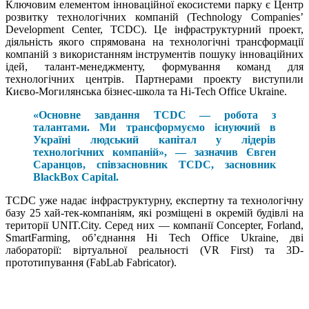
Ключовим елементом інноваційної екосистеми парку є Центр
розвитку технологічних компаній (Technology Companies’
Development Center, TCDC). Це інфраструктурний проект,
діяльність якого спрямована на технологічні трансформації
компаній з використанням інструментів пошуку інноваційних
ідей, талант-менеджменту, формування команд для
технологічних центрів. Партнерами проекту виступили
Києво-Могилянська бізнес-школа та Hi-Tech Office Ukraine.
«Основне завдання TCDC — робота з
талантами. Ми трансформуємо існуючий в
Україні людський капітал у лідерів
технологічних компаній», — зазначив Євген
Саранцов, співзасновник TCDC, засновник
BlackBox Capital.
TCDC уже надає інфраструктурну, експертну та технологічну
базу 25 хай-тек-компаніям, які розміщені в окремій будівлі на
території UNIT.City. Серед них — компанії Concepter, Forland,
SmartFarming, об’єднання Hi Tech Office Ukraine, дві
лабораторії: віртуальної реальності (VR First) та 3D-
прототипування (FabLab Fabricator).