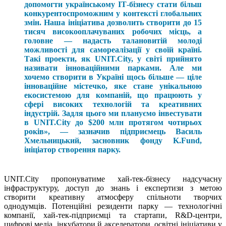
допомогти українському IТ-бізнесу стати більш
конкурентоспроможним у контексті глобальних
змін. Наша ініціатива дозволить створити до 15
тисяч високооплачуваних робочих місць, а
головне — надасть талановитій молоді
можливості для самореалізації у своїй країні.
Такі проекти, як UNIT.City, у світі прийнято
називати інноваційними парками. Але ми
хочемо створити в Україні щось більше — ціле
інноваційне містечко, яке стане унікальною
екосистемою для компаній, що працюють у
сфері високих технологій та креативних
індустрій. Задля цього ми плануємо інвестувати
в UNIT.City до $200 млн протягом чотирьох
років», — зазначив підприємець Василь
Хмельницький, засновник фонду K.Fund,
ініціатор створення парку.
UNIT.City пропонуватиме хай-тек-бізнесу надсучасну
інфраструктуру, доступ до знань і експертизи з метою
створити креативну атмосферу спільноти творчих
однодумців. Потенційні резиденти парку — технологічні
компанії, хай-тек-підприємці та стартапи, R&D-центри,
цифрові медіа, інкубатори й акселератори, освітні ініціативи у