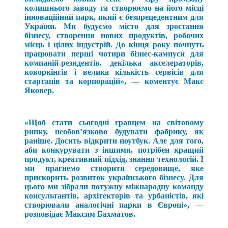
колишнього заводу та створюємо на його місці
інноваційний парк, який є безпрецедентним для
України. Ми будуємо місто для зростання
бізнесу, створення нових продуктів, робочих
місць і цілих індустрій. До кінця року почнуть
працювати перші чотири бізнес-кампуси для
компаній-резидентів, декілька акселераторів,
коворкінгів і велика кількість сервісів для
стартапів та корпорацій», — коментує Макс
Яковер.
«Щоб стати сьогодні гравцем на світовому
ринку, необов’язково будувати фабрику, як
раніше. Досить відкрити ноутбук. Але для того,
аби конкурувати з іншими, потрібен кращий
продукт, креативний підхід, знання технологій. І
ми прагнемо створити середовище, яке
прискорить розвиток українського бізнесу. Для
цього ми зібрали потужну міжнародну команду
консультантів, архітекторів та урбаністів, які
створювали аналогічні парки в Європі», —
розповідає Максим Бахматов.