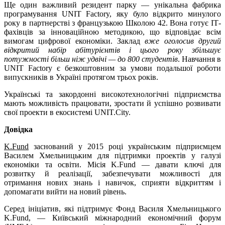
Ще один важливий резидент парку — унікальна фабрика
програмування UNIT Factory, яку було відкрито минулого
року в партнерстві з французькою Школою 42. Вона готує ІТ-
фахівців за інноваційною методикою, що відповідає всім
вимогам цифрової економіки. Заклад
вже оголосив другий
відкритий набір абітурієнтів і цього року збільшує
потужності більш ніж удвічі — до 800 студентів
. Навчання в
UNIT Factory є безкоштовним за умови подальшої роботи
випускників в Україні протягом трьох років.
Українські та закордонні високотехнологічні підприємства
мають можливість працювати, зростати й успішно розвивати
свої проекти в екосистемі UNIT.City.
Довідка
K.Fund
заснований у 2015 році українським підприємцем
Василем Хмельницьким для підтримки проектів у галузі
економіки та освіти. Місія K.Fund — давати ключі для
розвитку й реалізації, забезпечувати можливості для
отримання нових знань і навичок, сприяти відкриттям і
допомагати вийти на новий рівень.
Серед ініціатив, які підтримує Фонд Василя Хмельницького
K.Fund, — Київський міжнародний економічний форум