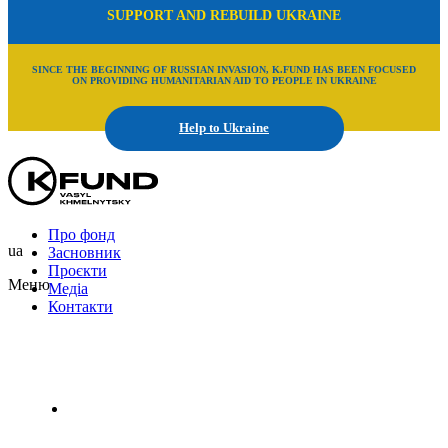
SUPPORT AND REBUILD UKRAINE
SINCE THE BEGINNING OF RUSSIAN INVASION, K.FUND HAS BEEN FOCUSED
ON PROVIDING HUMANITARIAN AID TO PEOPLE IN UKRAINE
Help to Ukraine
Про фонд
ua
Засновник
Проєкти
Меню
Медіа
Контакти
Uk
En
Ru