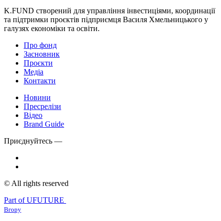
K.FUND створений для управління інвестиціями, координації
та підтримки проєктів підприємця Василя Хмельницького у
галузях економіки та освіти.
Про фонд
Засновник
Проєкти
Медіа
Контакти
Новини
Пресрелізи
Відео
Brand Guide
Приєднуйтесь —
© All rights reserved
Part of UFUTURE
Вгору