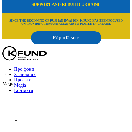
SUPPORT AND REBUILD UKRAINE
SINCE THE BEGINNING OF RUSSIAN INVASION, K.FUND HAS BEEN FOCUSED
ON PROVIDING HUMANITARIAN AID TO PEOPLE IN UKRAINE
Help to Ukraine
Про фонд
ua
Засновник
Проєкти
Меню
Медіа
Контакти
Uk
En
Ru