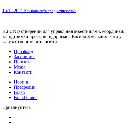
15.12.2021
Как повысить продуктивность?
K.FUND створений для управління інвестиціями, координації
та підтримки проєктів підприємця Василя Хмельницького у
галузях економіки та освіти.
Про фонд
Засновник
Проєкти
Медіа
Контакти
Новини
Пресрелізи
Відео
Brand Guide
Приєднуйтесь —