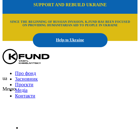
SUPPORT AND REBUILD UKRAINE
SINCE THE BEGINNING OF RUSSIAN INVASION, K.FUND HAS BEEN FOCUSED
ON PROVIDING HUMANITARIAN AID TO PEOPLE IN UKRAINE
Help to Ukraine
Про фонд
ua
Засновник
Проєкти
Меню
Медіа
Контакти
Uk
En
Ru