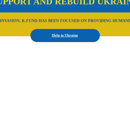
UPPORT AND REBUILD UKRAI
 INVASION, K.FUND HAS BEEN FOCUSED ON PROVIDING HUMANI
Help to Ukraine