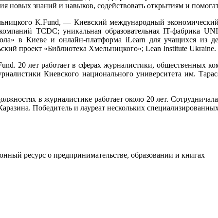
ния новых знаний и навыков, содействовать открытиям и помога
льницкого K.Fund, — Киевский международный экономический
компаний TCDC; уникальная образовательная IT-фабрика UNI
ола» в Киеве и онлайн-платформа iLearn для учащихся из д
кий проект «Библиотека Хмельницкого»; Lean Institute Ukraine.
Fund. 20 лет работает в сферах журналистики, общественных 
журналистики Киевского национального университета им. Тара
должностях в журналистике работает около 20 лет. Сотруднича
аразина. Победитель и лауреат нескольких специализированных
онный ресурс о предпринимательстве, образовании и книгах