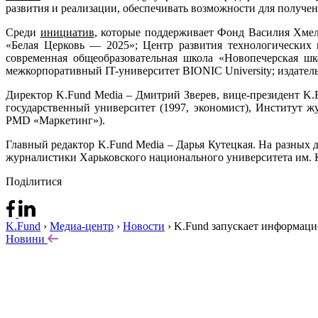
развития и реализации, обеспечивать возможности для получе
Среди
инициатив
, которые поддерживает Фонд Василия Хме
«Белая Церковь — 2025»; Центр развития технологических 
современная общеобразовательная школа «Новопечерская шк
межкорпоративный IT-университет BIONIC University; издательс
Директор K.Fund Media – Дмитрий Зверев, вице-президент K.
государственный университет (1997, экономист), Институт 
PMD «Маркетинг»).
Главный редактор K.Fund Media – Дарья Кутецкая. На разных 
журналистики Харьковского национального университета им. К
Поділитися
K.Fund
›
Медиа-центр
›
Новости
›
K.Fund запускает информаци
Новини