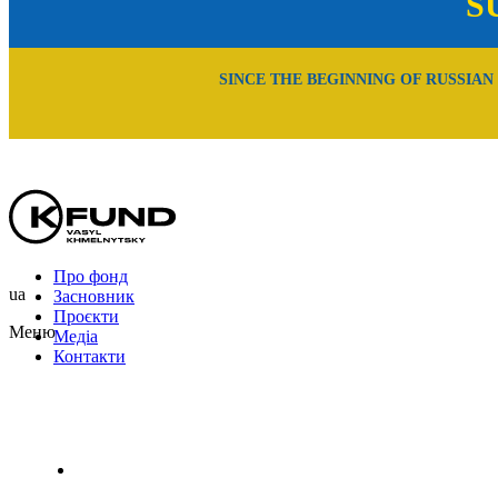
S
SINCE THE BEGINNING OF RUSSIAN
Про фонд
ua
Засновник
Проєкти
Меню
Медіа
Контакти
Uk
En
Ru