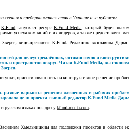
азования и предпринимательства в Украине и за рубежом.
о
K.Fund
запускает ресурс
K.Fund Media
, который будет знак
иями успеха компаний и их лидеров, а также предоставлять мат
Зверев, вице-президент K.Fund. Редакцию возглавила Дарья
остей для целеустремлённых, оптимистично и конструктивно
знь и пространство вокруг. Читая K.Fund Media, вы сэконом
 Зверев.
ступки, ориентированность на конструктивное решение проблем,
ть разные варианты решения жизненных и рабочих проблем.
тировала цели проекта главный редактор K.Fund Media Дарь
 и русском языках по адресу
kfund-media.com
.
Василием Хмельницким
для поддержки проектов в области э