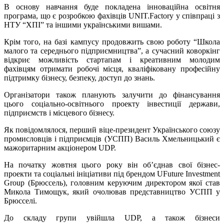
В основу навчання буде покладена інноваційна освітня
програма, що є розробкою фахівців UNIT.Factory у співпраці з
НТУ “ХПІ” та іншими українськими вишами.
Крім того, на базі кампусу продовжить свою роботу “Школа
малого та середнього підприємництва”, а сучасний коворкінг
відкриє можливість стартапам і креативним молодим
фахівцям отримати робочі місця, кваліфіковану професійну
підтримку бізнесу, безпеку, доступ до знань.
Організатори також планують залучити до фінансування
цього соціально-освітнього проекту інвестиції держави,
підприємств і місцевого бізнесу.
Як повідомлялося, перший віце-президент Українського союзу
промисловців і підприємців (УСПП) Василь Хмельницький є
мажоритарним акціонером UDP.
На початку жовтня цього року він об’єднав свої бізнес-
проекти та соціальні ініціативи під брендом UFuture Investment
Group (Брюссель), головним керуючим директором якої став
Микола Тимощук, який очолював представництво УСПП у
Брюсселі.
До складу групи увійшла UDP, а також бізнеси