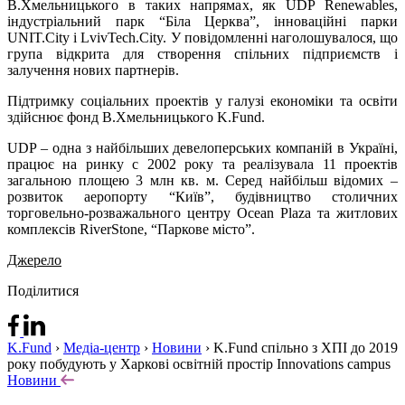
В.Хмельницького в таких напрямах, як UDP Renewables,
індустріальний парк “Біла Церква”, інноваційні парки
UNIT.City і LvivTech.City. У повідомленні наголошувалося, що
група відкрита для створення спільних підприємств і
залучення нових партнерів.
Підтримку соціальних проектів у галузі економіки та освіти
здійснює фонд В.Хмельницького K.Fund.
UDP – одна з найбільших девелоперських компаній в Україні,
працює на ринку c 2002 року та реалізувала 11 проектів
загальною площею 3 млн кв. м. Серед найбільш відомих –
розвиток аеропорту “Київ”, будівництво столичних
торговельно-розважального центру Ocean Plaza та житлових
комплексів RiverStone, “Паркове місто”.
Джерело
Поділитися
K.Fund
›
Медіа-центр
›
Новини
›
K.Fund спільно з ХПІ до 2019
року побудують у Харкові освітній простір Innovations campus
Новини