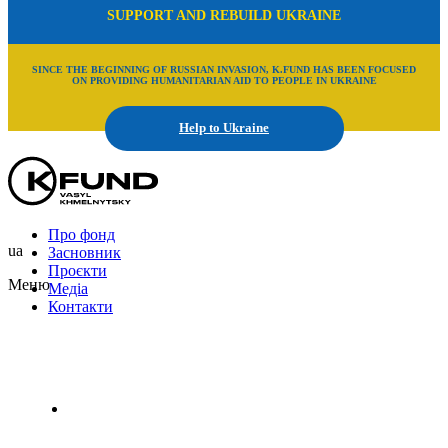
SUPPORT AND REBUILD UKRAINE
SINCE THE BEGINNING OF RUSSIAN INVASION, K.FUND HAS BEEN FOCUSED
ON PROVIDING HUMANITARIAN AID TO PEOPLE IN UKRAINE
Help to Ukraine
Про фонд
ua
Засновник
Проєкти
Меню
Медіа
Контакти
Uk
En
Ru