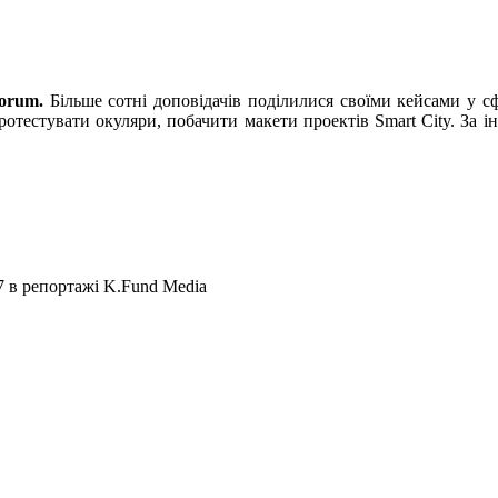
Forum
.
Більше сотні доповідачів поділилися своїми кейсами у сфе
отестувати окуляри, побачити макети проектів Smart City. За ін
7 в репортажі K.Fund Media