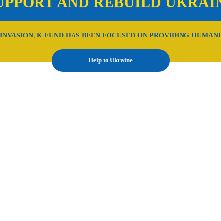
UPPORT AND REBUILD UKRAI
 INVASION, K.FUND HAS BEEN FOCUSED ON PROVIDING HUMANI
Help to Ukraine