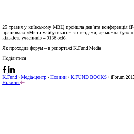
25 травня у київському МВЦ пройшла дев’ята конференція
i
працювало «Місто майбутнього» зі стендами, де можна було пр
кількість учасників – 9136 осіб.
Як проходив форум – в репортажі K.Fund Media
Поділитися
K.Fund
›
Медіа-центр
›
Новини
›
K.FUND BOOKS
›
iForum 201
Новини