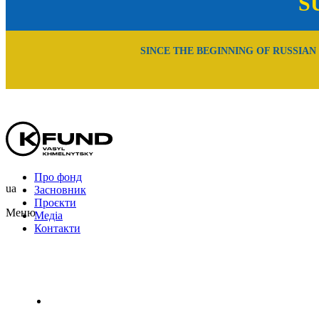
S
SINCE THE BEGINNING OF RUSSIAN
Про фонд
ua
Засновник
Проєкти
Меню
Медіа
Контакти
Uk
En
Ru