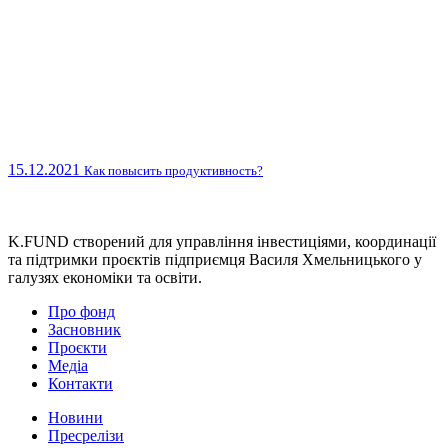
15.12.2021
Как повысить продуктивность?
K.FUND створений для управління інвестиціями, координації
та підтримки проєктів підприємця Василя Хмельницького у
галузях економіки та освіти.
Про фонд
Засновник
Проєкти
Медіа
Контакти
Новини
Пресрелізи