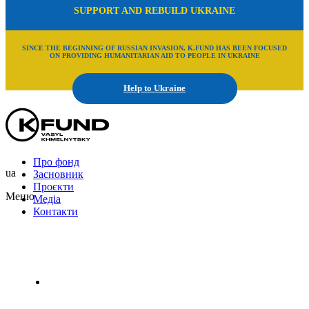
SUPPORT AND REBUILD UKRAINE
SINCE THE BEGINNING OF RUSSIAN INVASION, K.FUND HAS BEEN FOCUSED
ON PROVIDING HUMANITARIAN AID TO PEOPLE IN UKRAINE
Help to Ukraine
Про фонд
ua
Засновник
Проєкти
Меню
Медіа
Контакти
Uk
En
Ru