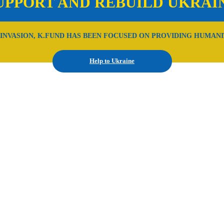
UPPORT AND REBUILD UKRAI
 INVASION, K.FUND HAS BEEN FOCUSED ON PROVIDING HUMANI
Help to Ukraine