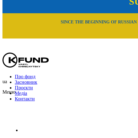
S
SINCE THE BEGINNING OF RUSSIAN
Про фонд
ua
Засновник
Проєкти
Меню
Медіа
Контакти
Uk
En
Ru