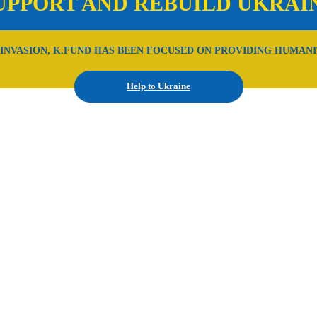
UPPORT AND REBUILD UKRAI
 INVASION, K.FUND HAS BEEN FOCUSED ON PROVIDING HUMANI
Help to Ukraine