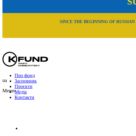
S
SINCE THE BEGINNING OF RUSSIAN
Про фонд
ua
Засновник
Проєкти
Меню
Медіа
Контакти
Uk
En
Ru