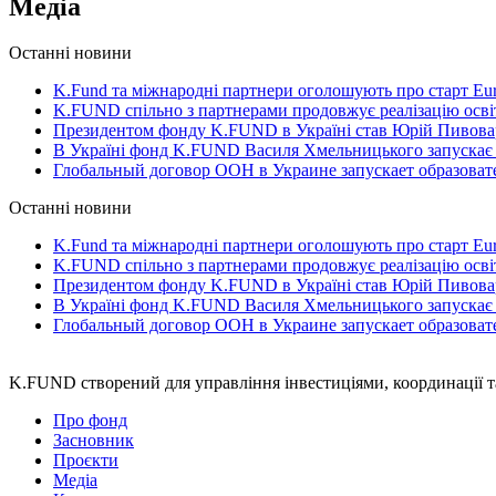
Медіа
Останні новини
K.Fund та міжнародні партнери оголошують про старт Eur
K.FUND спільно з партнерами продовжує реалізацію освіт
Президентом фонду K.FUND в Україні став Юрій Пивова
В Україні фонд K.FUND Василя Хмельницького запускає
Глобальный договор ООН в Украине запускает образова
Останні новини
K.Fund та міжнародні партнери оголошують про старт Eur
K.FUND спільно з партнерами продовжує реалізацію освіт
Президентом фонду K.FUND в Україні став Юрій Пивова
В Україні фонд K.FUND Василя Хмельницького запускає
Глобальный договор ООН в Украине запускает образова
K.FUND створений для управління інвестиціями, координації т
Про фонд
Засновник
Проєкти
Медіа