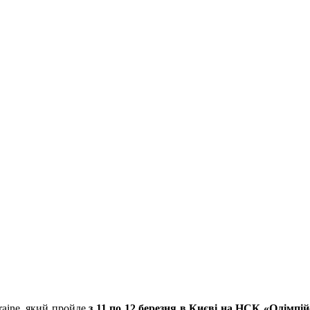
aine, який пройде
з 11 по 12 березня в Києві на НСК «Олімпі