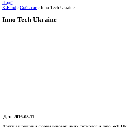
Події
K.Fund
›
Событие
›
Inno Tech Ukraine
Inno Tech Ukraine
Дата
2016-03-11
Другий щорічний форум інноваційних технологій InnoTech Ukr