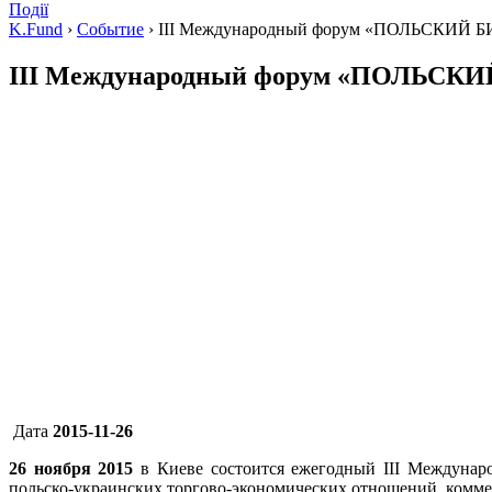
Події
K.Fund
›
Событие
›
III Международный форум «ПОЛЬСКИЙ 
III Международный форум «ПОЛЬСК
Дата
2015-11-26
26 ноября 2015
в Киеве состоится ежегодный III Междун
польско-украинских торгово-экономических отношений, комме