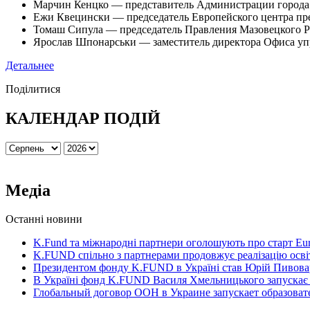
Марчин Кенцко — представитель Администрации города
Ежи Квецински — председатель Европейского центра пр
Томаш Сипула — председатель Правления Мазовецкого Р
Ярослав Шпонарськи — заместитель директора Офиса уп
Детальнее
Поділитися
КАЛЕНДАР ПОДІЙ
Медіа
Останні новини
K.Fund та міжнародні партнери оголошують про старт Eur
K.FUND спільно з партнерами продовжує реалізацію освіт
Президентом фонду K.FUND в Україні став Юрій Пивова
В Україні фонд K.FUND Василя Хмельницького запускає
Глобальный договор ООН в Украине запускает образова