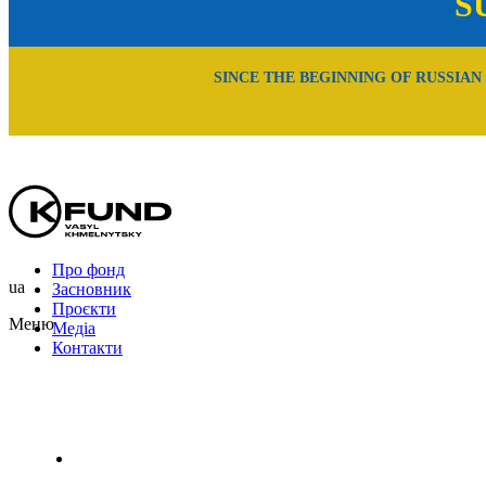
S
SINCE THE BEGINNING OF RUSSIAN
Про фонд
ua
Засновник
Проєкти
Меню
Медіа
Контакти
Uk
En
Ru