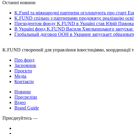
Останні новини
K.Fund та міжнародні партнери оголошують про старт Eur
K.FUND спільно з партнерами продовжує реалізацію освіт
Президентом фонду K.FUND в Україні став Юрій Пивова
В Україні фонд K.FUND Василя Хмельницького запускає
Глобальный договор ООН в Украине запускает образова
K.FUND створений для управління інвестиціями, координації т
Про фонд
Засновник
Проєкти
Медіа
Контакти
Новини
Пресрелізи
Відео
Brand Guide
Приєднуйтесь —