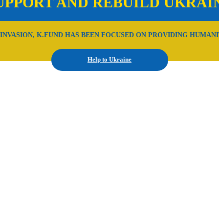
UPPORT AND REBUILD UKRAI
 INVASION, K.FUND HAS BEEN FOCUSED ON PROVIDING HUMANI
Help to Ukraine