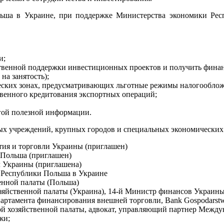
ьша в Украине, при поддержке Министерства экономики Рес
и;
твенной поддержки инвестиционных проектов и получить фина
на занятость);
ческих зонах, предусматривающих льготные режимы налогооблож
твенного кредитования экспортных операций;
гой полезной информации.
ых учреждений, крупных городов и специальных экономических 
ия и торговли Украины (приглашен)
Польша (приглашен)
л Украины (приглашена)
Республики Польша в Украине
енной палаты (Польша)
яйственной палаты (Украина), 14-й Министр финансов Украины
артамента финансирования внешней торговли, Bank Gospodarst
й хозяйственной палаты, адвокат, управляющий партнер Межд
жи;