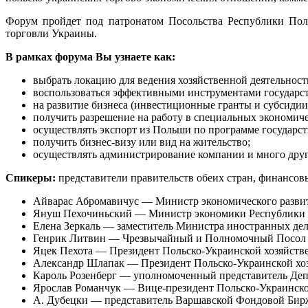
Форум пройдет под патронатом Посольства Республики Пол
торговли Украины.
В рамках форума Вы узнаете как:
выбрать локацию для ведения хозяйственной деятельност
воспользоваться эффективными инструментами государс
на развитие бизнеса (инвестиционные гранты и субсидии 
получить разрешение на работу в специальных экономи
осуществлять экспорт из Польши по программе государс
получить бизнес-визу или вид на жительство;
осуществлять администрирование компании и много дру
Спикеры:
представители правительств обеих стран, финансов
Айварас Абромавичус — Министр экономического развит
Януш Пехочиньский — Министр экономики Республики 
Елена Зеркаль — заместитель Министра иностранных де
Генрик Литвин — Чрезвычайный и Полномочный Посол 
Яцек Пехота — Президент Польско-Украинской хозяйств
Александр Шлапак — Президент Польско-Украинской хоз
Кароль Розенберг — уполномоченный представитель Деп
Ярослав Романчук — Вице-президент Польско-Украинско
А. Дубецки — представитель Варшавской Фондовой Бир