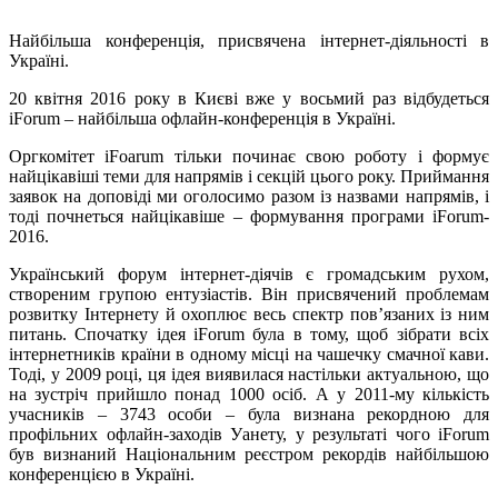
Найбільша конференція, присвячена інтернет-діяльності в
Україні.
20 квітня 2016 року в Києві вже у восьмий раз відбудеться
iForum – найбільша офлайн-конференція в Україні.
Оргкомітет iFoarum тільки починає свою роботу і формує
найцікавіші теми для напрямів і секцій цього року. Приймання
заявок на доповіді ми оголосимо разом із назвами напрямів, і
тоді почнеться найцікавіше – формування програми iForum-
2016.
Український форум інтернет-діячів є громадським рухом,
створеним групою ентузіастів. Він присвячений проблемам
розвитку Інтернету й охоплює весь спектр пов’язаних із ним
питань. Спочатку ідея iForum була в тому, щоб зібрати всіх
інтернетників країни в одному місці на чашечку смачної кави.
Тоді, у 2009 році, ця ідея виявилася настільки актуальною, що
на зустріч прийшло понад 1000 осіб. А у 2011-му кількість
учасників – 3743 особи – була визнана рекордною для
профільних офлайн-заходів Уанету, у результаті чого iForum
був визнаний Національним реєстром рекордів найбільшою
конференцією в Україні.