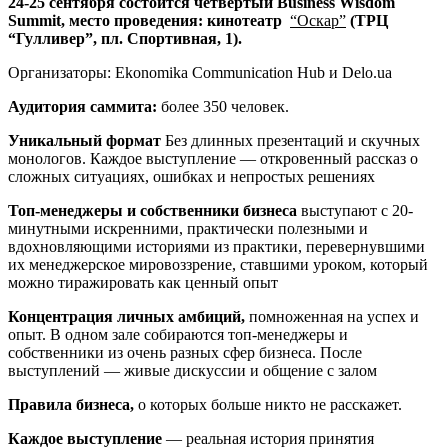
24-25 сентября состоится четвертый Business Wisdom
Summit, место проведения:
кинотеатр
“Оскар”
(ТРЦ
“Гулливер”, пл. Спортивная, 1).
Организаторы: Ekonomika Communication Hub и Delo.ua
Аудитория саммита:
более 350 человек.
Уникальный формат
Без длинных презентаций и скучных
монологов. Каждое выступление — откровенный рассказ о
сложных ситуациях, ошибках и непростых решениях
Топ-менеджеры и собственники бизнеса
выступают с 20-
минутными искренними, практически полезными и
вдохновляющими историями из практики, перевернувшими
их менеджерское мировоззрение, ставшими уроком, который
можно тиражировать как ценный опыт
Концентрация личных амбиций,
помноженная на успех и
опыт. В одном зале собираются топ-менеджеры и
собственники из очень разных сфер бизнеса. После
выступлений — живые дискуссии и общение с залом
Правила бизнеса,
о которых больше никто не расскажет.
Каждое выступление
— реальная история принятия