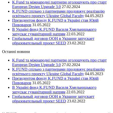
K.Fund та міжнародні партнери оголошують про старт
European Design Upgrade 3.0
27.02.2024
K.FUND спільно з партнерами продовжує реалізацію
освітнього проекту Ukraine Global Faculty
04.05.2023
Президентом фонду K.FUND в Україні став Юрій
Пивоваров
31.05.2022
В Україні фонд K.FUND Василя Хмельницького
запускає гуманітарний напрям
22.03.2022
Глобальный договор ООН в Украине запускает
образовательный проект SEED
23.02.2022
Останні новини
K.Fund та міжнародні партнери оголошують про старт
European Design Upgrade 3.0
27.02.2024
K.FUND спільно з партнерами продовжує реалізацію
освітнього проекту Ukraine Global Faculty
04.05.2023
Президентом фонду K.FUND в Україні став Юрій
Пивоваров
31.05.2022
В Україні фонд K.FUND Василя Хмельницького
запускає гуманітарний напрям
22.03.2022
Глобальный договор ООН в Украине запускает
образовательный проект SEED
23.02.2022