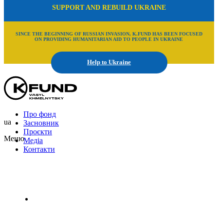
SUPPORT AND REBUILD UKRAINE
SINCE THE BEGINNING OF RUSSIAN INVASION, K.FUND HAS BEEN FOCUSED
ON PROVIDING HUMANITARIAN AID TO PEOPLE IN UKRAINE
Help to Ukraine
Про фонд
ua
Засновник
Проєкти
Меню
Медіа
Контакти
Uk
En
Ru