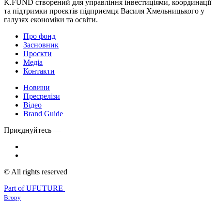
K.FUND створений для управління інвестиціями, координації
та підтримки проєктів підприємця Василя Хмельницького у
галузях економіки та освіти.
Про фонд
Засновник
Проєкти
Медіа
Контакти
Новини
Пресрелізи
Відео
Brand Guide
Приєднуйтесь —
© All rights reserved
Part of UFUTURE
Вгору