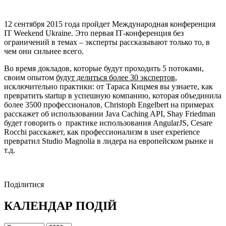
12 сентября 2015 года пройдет Международная конференция
IT Weekend Ukraine. Это первая ІТ-конференция без
ограничений в темах – эксперты рассказывают только то, в
чем они сильнее всего.
Во время докладов, которые будут проходить 5 потоками,
своим опытом
будут делиться более 30 экспертов
,
исключительно практики: от Тараса Кицмея вы узнаете, как
превратить startup в успешную компанию, которая объединила
более 3500 профессионалов, Christoph Engelbert на примерах
расскажет об использовании Java Caching API, Shay Friedman
будет говорить о практике использования AngularJS, Cesare
Rocchi расскажет, как профессионализм в user experience
превратил Studio Magnolia в лидера на европейском рынке и
т.д.
Поділитися
КАЛЕНДАР ПОДІЙ