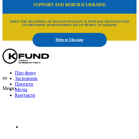
SUPPORT AND REBUILD UKRAINE
SINCE THE BEGINNING OF RUSSIAN INVASION, K.FUND HAS BEEN FOCUSED
ON PROVIDING HUMANITARIAN AID TO PEOPLE IN UKRAINE
Help to Ukraine
Про фонд
ua
Засновник
Проєкти
Меню
Медіа
Контакти
Uk
En
Ru