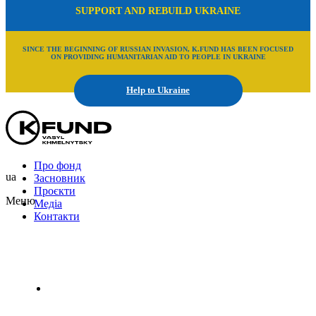
SUPPORT AND REBUILD UKRAINE
SINCE THE BEGINNING OF RUSSIAN INVASION, K.FUND HAS BEEN FOCUSED
ON PROVIDING HUMANITARIAN AID TO PEOPLE IN UKRAINE
Help to Ukraine
Про фонд
ua
Засновник
Проєкти
Меню
Медіа
Контакти
Uk
En
Ru