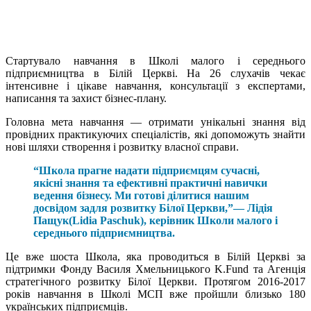
Cтартувало навчання в Школі малого і середнього
підприємництва в Білій Церкві. На 26 слухачів чекає
інтенсивне і цікаве навчання, консультації з експертами,
написання та захист бізнес-плану.
Головна мета навчання — отримати унікальні знання від
провідних практикуючих спеціалістів, які допоможуть знайти
нові шляхи створення і розвитку власної справи.
“Школа прагне надати підприємцям сучасні,
якісні знання та ефективні практичні навички
ведення бізнесу. Ми готові ділитися нашим
досвідом задля розвитку Білої Церкви,”— Лідія
Пащук(Lidia Paschuk), керівник Школи малого і
середнього підприємництва.
Це вже шоста Школа, яка проводиться в Білій Церкві за
підтримки Фонду Василя Хмельницького K.Fund та Агенція
стратегічного розвитку Білої Церкви. Протягом 2016-2017
років навчання в Школі МСП вже пройшли близько 180
українських підприємців.