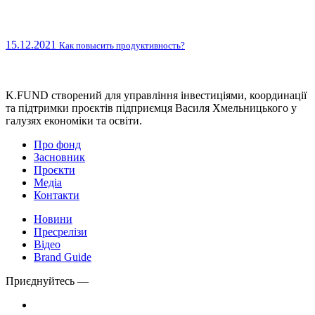
15.12.2021
Как повысить продуктивность?
K.FUND створений для управління інвестиціями, координації
та підтримки проєктів підприємця Василя Хмельницького у
галузях економіки та освіти.
Про фонд
Засновник
Проєкти
Медіа
Контакти
Новини
Пресрелізи
Відео
Brand Guide
Приєднуйтесь —