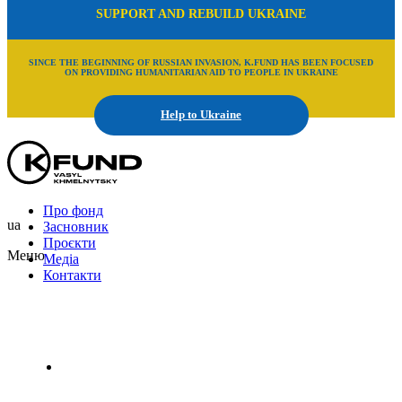
SUPPORT AND REBUILD UKRAINE
SINCE THE BEGINNING OF RUSSIAN INVASION, K.FUND HAS BEEN FOCUSED
ON PROVIDING HUMANITARIAN AID TO PEOPLE IN UKRAINE
Help to Ukraine
Про фонд
ua
Засновник
Проєкти
Меню
Медіа
Контакти
Uk
En
Ru