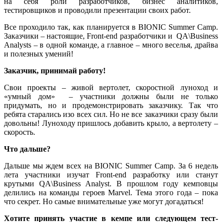
на себя роли разработчиков, бизнес аналитиков,
тестировщиков и проводили презентации своих работ.
Все проходило так, как планируется в BIONIC Summer Camp.
Заказчики – настоящие, Front-end разработчики и QA\Business
Analysts – в одной команде, а главное – много веселья, драйва
и полезных умений!
Заказчик, принимай работу!
Свои проекты – живой вертолет, скоростной луноход и
«умный дом» – участники должны были не только
придумать, но и продемонстрировать заказчику. Так что
ребята старались изо всех сил. Но не все заказчики сразу были
довольны! Луноходу пришлось добавить крыло, а вертолету –
скорость.
Что дальше?
Дальше мы ждем всех на BIONIC Summer Camp. За 6 недель
лета участники изучат Front-end разработку или станут
крутыми QA\Business Analyst. В прошлом году кемповцы
делились на команды героев Marvel. Тема этого года – пока
что секрет. Но самые внимательные уже могут догадаться!
Хотите принять участие в кемпе или следующем тест-