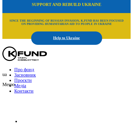
SUPPORT AND REBUILD UKRAINE
SINCE THE BEGINNING OF RUSSIAN INVASION, K.FUND HAS BEEN FOCUSED
ON PROVIDING HUMANITARIAN AID TO PEOPLE IN UKRAINE
Help to Ukraine
Про фонд
ua
Засновник
Проєкти
Меню
Медіа
Контакти
Uk
En
Ru