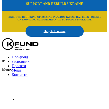
SUPPORT AND REBUILD UKRAINE
SINCE THE BEGINNING OF RUSSIAN INVASION, K.FUND HAS BEEN FOCUSED
ON PROVIDING HUMANITARIAN AID TO PEOPLE IN UKRAINE
Help to Ukraine
Про фонд
ua
Засновник
Проєкти
Меню
Медіа
Контакти
Uk
En
Ru